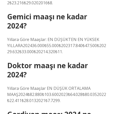
2₺23.216₺29.0202016₺8.
Gemici maaşı ne kadar
2024?
Yıllara Göre Maaşlar: EN DÜŞÜKTEN EN YÜKSEK
YILLARA202436.000₺55.000₺202317.840₺47.500₺202
29.632₺33.000₺20214.320₺11.
Doktor maaşı ne kadar
2024?
Yıllara Göre Maaşlar EN DÜŞÜK ORTALAMA
MAAŞ2024₺82.880₺103.6002023₺64.028₺80.0352022
₺22.411₺28.0132021₺7.7299.