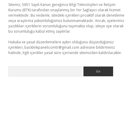
Sitemiz, 5651 Sayılı Kanun gereğince Bilgi Teknolojileri ve İletişim
Kurumu (BTK) tarafından onaylanmış bir Yer Sağlayıcı olarak hizmet
vermektedir. Bu nedenle, sitedeki içerikleri proaktif olarak denetleme
veya araştırma yükümlülüğümüz bulunmamaktadır. Ancak, üyelerimiz
yazdıkları içeriklerin sorumluluğunu taşımakta olup, siteye üye olarak
bu sorumluluğu kabul etmiş sayılırlar.
Hukuka ve yasal düzenlemelere aykırı olduğunu düşündüğünüz
içerikleri,
backlinkpanelicomtr@gmail.com
adresine bildirmeniz
halinde, ilgili içerikler yasal süre içerisinde sitemizden kaldırılacaktır.
Arama
iş
Betexper giriş adresi güncellendi
betexper.xyz
m elexbet