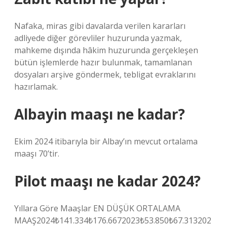
Nafaka, miras gibi davalarda verilen kararları
adliyede diğer görevliler huzurunda yazmak,
mahkeme dışında hâkim huzurunda gerçekleşen
bütün işlemlerde hazır bulunmak, tamamlanan
dosyaları arşive göndermek, tebligat evraklarını
hazırlamak.
Albayin maaşı ne kadar?
Ekim 2024 itibarıyla bir Albay’ın mevcut ortalama
maaşı 70’tir.
Pilot maaşı ne kadar 2024?
Yıllara Göre Maaşlar EN DÜŞÜK ORTALAMA
MAAŞ2024₺141.334₺176.6672023₺53.850₺67.313202