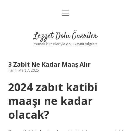
menüyü
Anasayfa
aç
Gizlilik Politikası
Lezzet Dolu Öneriler
Yasal Uyarı
Yemek kültürleriyle dolu keyifli bilgiler!
Hakkımızda
3 Zabit Ne Kadar Maaş Alır
Tarih: Mart 7, 2025
2024 zabıt katibi
maaşı ne kadar
olacak?