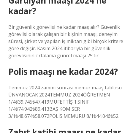
Gardiyan maaşı 2024 ne
kadar?
Bir güvenlik görevlisi ne kadar maaş alır? Güvenlik
görevlisi olarak çalışan bir kişinin maaşı, deneyim
süresi, şirket ve yapılan iş miktarı gibi birçok kritere
göre değişir. Kasım 2024 itibarıyla bir güvenlik
görevlisinin ortalama güncel maaşı 25’tir.
Polis maaşı ne kadar 2024?
Temmuz 2024 zammı sonrası memur maaş tablosu
ÜNVANOCAK 2024TEMMUZ 2024ÖĞRETMEN
1/4₺39.745₺47.419MÜFETTİŞ 1.SINIF
1/4₺74.942₺89.413BAŞ KOMİSER
3/1₺48.674₺58.072POLİS MEMURU 8/1₺44.046₺52.
Zabıt katibi maaşı ne kadar