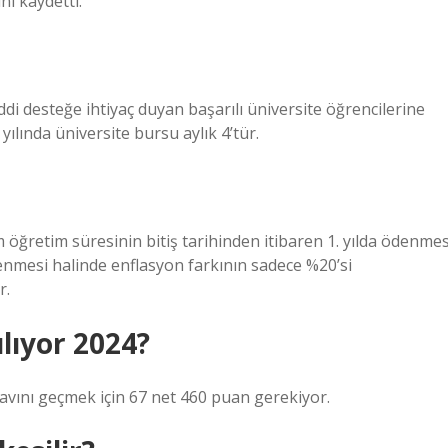
ı kaydetti.
ddi desteğe ihtiyaç duyan başarılı üniversite öğrencilerine
ılında üniversite bursu aylık 4’tür.
öğretim süresinin bitiş tarihinden itibaren 1. yılda ödenmes
denmesi halinde enflasyon farkının sadece %20’si
r.
lıyor 2024?
navını geçmek için 67 net 460 puan gerekiyor.