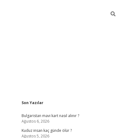
Sidebar
Son Yazılar
betci
vdcasino mobil giriş
ilbet casino
ilbet yeni giriş
Bete
Bulgaristan mavi kart nasıl alınır ?
Ağustos 6, 2026
Kuduz insan kaç günde ölür ?
Ağustos 5, 2026