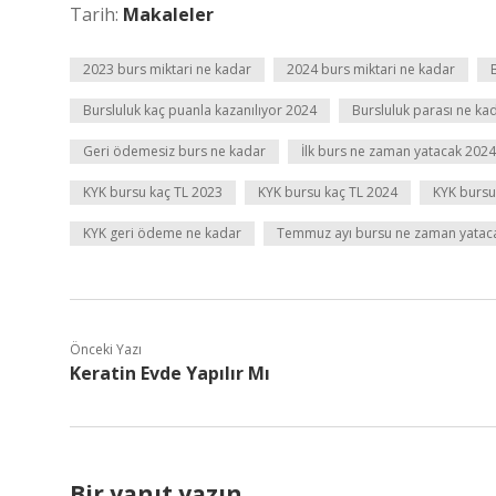
Tarih:
Makaleler
2023 burs miktari ne kadar
2024 burs miktari ne kadar
Bursluluk kaç puanla kazanılıyor 2024
Bursluluk parası ne k
Geri ödemesiz burs ne kadar
İlk burs ne zaman yatacak 2024
KYK bursu kaç TL 2023
KYK bursu kaç TL 2024
KYK bursu
KYK geri ödeme ne kadar
Temmuz ayı bursu ne zaman yatac
Önceki Yazı
Keratin Evde Yapılır Mı
Bir yanıt yazın