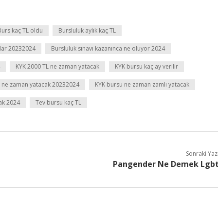
Burs kaç TL oldu
Bursluluk aylık kaç TL
adar 20232024
Bursluluk sınavı kazanınca ne oluyor 2024
KYK 2000 TL ne zaman yatacak
KYK bursu kaç ay verilir
 ne zaman yatacak 20232024
KYK bursu ne zaman zamlı yatacak
ak 2024
Tev bursu kaç TL
Sonraki Yaz
Pangender Ne Demek Lgb