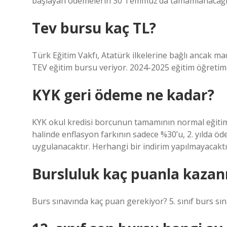
başlayan ödemelerin 30 Temmuz’da tamamlanacağın
Tev bursu kaç TL?
Türk Eğitim Vakfı, Atatürk ilkelerine bağlı ancak ma
TEV eğitim bursu veriyor. 2024-2025 eğitim öğretim y
KYK geri ödeme ne kadar?
KYK okul kredisi borcunun tamamının normal eğitim 
halinde enflasyon farkının sadece %30’u, 2. yılda ö
uygulanacaktır. Herhangi bir indirim yapılmayacaktı
Bursluluk kaç puanla kazanı
Burs sınavında kaç puan gerekiyor? 5. sınıf burs sı