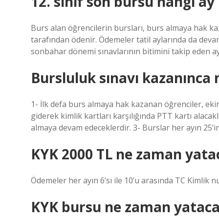
12. sınıf son bursu hangi ay 
Burs alan öğrencilerin bursları, burs almaya hak kaz
tarafından ödenir. Ödemeler tatil aylarında da dev
sonbahar dönemi sınavlarının bitimini takip eden ayı
Bursluluk sınavı kazanınca 
1- İlk defa burs almaya hak kazanan öğrenciler, ekim 
giderek kimlik kartları karşılığında PTT kartı alacak
almaya devam edeceklerdir. 3- Burslar her ayın 25’in
KYK 2000 TL ne zaman yata
Ödemeler her ayın 6’sı ile 10’u arasında TC Kimlik 
KYK bursu ne zaman yataca