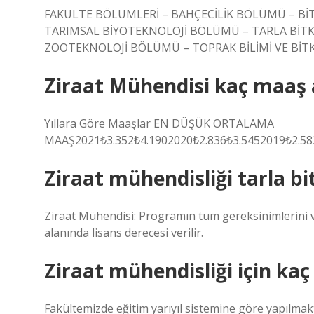
FAKÜLTE BÖLÜMLERİ – BAHÇECİLİK BÖLÜMÜ – Bİ
TARIMSAL BİYOTEKNOLOJİ BÖLÜMÜ – TARLA BİT
ZOOTEKNOLOJİ BÖLÜMÜ – TOPRAK BİLİMİ VE BİT
Ziraat Mühendisi kaç maaş a
Yıllara Göre Maaşlar EN DÜŞÜK ORTALAMA
MAAŞ2021₺3.352₺4.1902020₺2.836₺3.5452019₺2.58
Ziraat mühendisliği tarla bit
Ziraat Mühendisi: Programın tüm gereksinimlerini ve
alanında lisans derecesi verilir.
Ziraat mühendisliği için kaç
Fakültemizde eğitim yarıyıl sistemine göre yapılmakta