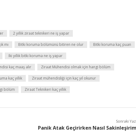
ler
2 yıllık ziraat teknikeri ne iş yapar
ık mı
Bitki koruma bölümünü bitiren ne olur
Bitki koruma kaç puan
Iki yıllık bitki koruma ne iş yapar
disi kaç maaş alır
Ziraat Mühendisi olmak için hangi bölüm
uma kaç yıllık
Ziraat mühendisliği için kaç yıl okunur
ngi bölüm
Ziraat Teknikeri kaç yıllık
Sonraki Yaz
Panik Atak Geçirirken Nasıl Sakinleşiri