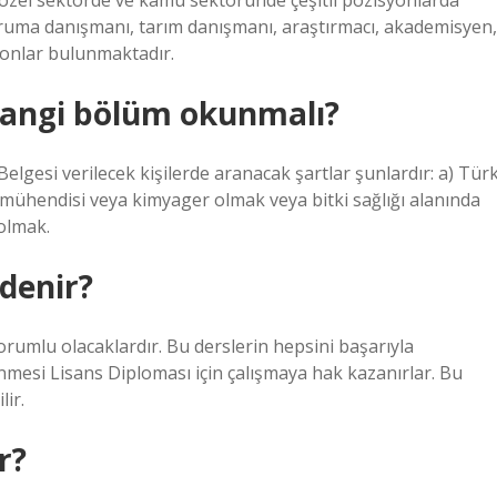
zel sektörde ve kamu sektöründe çeşitli pozisyonlarda
koruma danışmanı, tarım danışmanı, araştırmacı, akademisyen,
isyonlar bulunmaktadır.
hangi bölüm okunmalı?
elgesi verilecek kişilerde aranacak şartlar şunlardır: a) Tür
 mühendisi veya kimyager olmak veya bitki sağlığı alanında
 olmak.
denir?
sorumlu olacaklardır. Bu derslerin hepsini başarıyla
nmesi Lisans Diploması için çalışmaya hak kazanırlar. Bu
ir.
r?