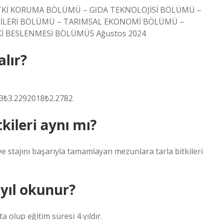
TKİ KORUMA BÖLÜMÜ – GIDA TEKNOLOJİSİ BÖLÜMÜ –
KİLERİ BÖLÜMÜ – TARIMSAL EKONOMİ BÖLÜMÜ –
Kİ BESLENMESİ BÖLÜMÜ5 Ağustos 2024
lır?
3₺3.2292018₺2.2782.
kileri aynı mı?
 stajını başarıyla tamamlayan mezunlara tarla bitkileri
 yıl okunur?
 olup eğitim süresi 4 yıldır.