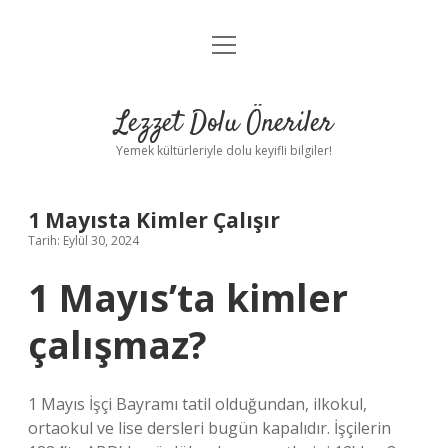
menüyü
Anasayfa
aç
Gizlilik Politikası
Lezzet Dolu Öneriler
Yasal Uyarı
Yemek kültürleriyle dolu keyifli bilgiler!
Hakkımızda
1 Mayısta Kimler Çalışır
Tarih: Eylül 30, 2024
1 Mayıs’ta kimler
çalışmaz?
1 Mayıs İşçi Bayramı tatil olduğundan, ilkokul,
ortaokul ve lise dersleri bugün kapalıdır. İşçilerin