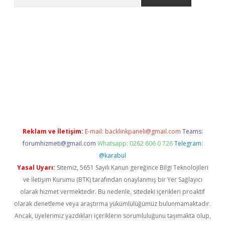
Betexper giriş adresi güncellendi
betexper.xyz
m elexbet
Reklam ve İletişim:
E-mail:
backlinkpaneli@gmail.com
Teams:
forumhizmeti@gmail.com
Whatsapp: 0262 606 0 726
Telegram:
@karabul
Yasal Uyarı:
Sitemiz, 5651 Sayılı Kanun gereğince Bilgi Teknolojileri
ve İletişim Kurumu (BTK) tarafından onaylanmış bir Yer Sağlayıcı
olarak hizmet vermektedir. Bu nedenle, sitedeki içerikleri proaktif
olarak denetleme veya araştırma yükümlülüğümüz bulunmamaktadır.
Ancak, üyelerimiz yazdıkları içeriklerin sorumluluğunu taşımakta olup,