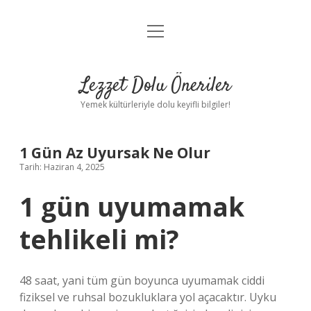
menüyü
Anasayfa
aç
Gizlilik Politikası
Lezzet Dolu Öneriler
Yasal Uyarı
Yemek kültürleriyle dolu keyifli bilgiler!
Hakkımızda
1 Gün Az Uyursak Ne Olur
Tarih: Haziran 4, 2025
1 gün uyumamak
tehlikeli mi?
48 saat, yani tüm gün boyunca uyumamak ciddi
fiziksel ve ruhsal bozukluklara yol açacaktır. Uyku