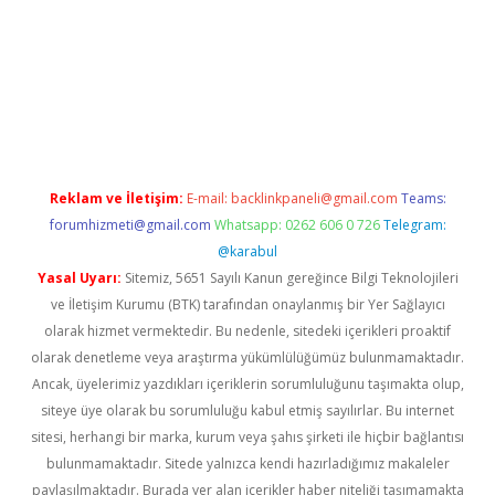
riş
Betexper giriş adresi güncellendi
betexper.xyz
m elexbet
Reklam ve İletişim:
E-mail:
backlinkpaneli@gmail.com
Teams:
forumhizmeti@gmail.com
Whatsapp: 0262 606 0 726
Telegram:
@karabul
Yasal Uyarı:
Sitemiz, 5651 Sayılı Kanun gereğince Bilgi Teknolojileri
ve İletişim Kurumu (BTK) tarafından onaylanmış bir Yer Sağlayıcı
olarak hizmet vermektedir. Bu nedenle, sitedeki içerikleri proaktif
olarak denetleme veya araştırma yükümlülüğümüz bulunmamaktadır.
Ancak, üyelerimiz yazdıkları içeriklerin sorumluluğunu taşımakta olup,
siteye üye olarak bu sorumluluğu kabul etmiş sayılırlar. Bu internet
sitesi, herhangi bir marka, kurum veya şahıs şirketi ile hiçbir bağlantısı
bulunmamaktadır. Sitede yalnızca kendi hazırladığımız makaleler
paylaşılmaktadır. Burada yer alan içerikler haber niteliği taşımamakta