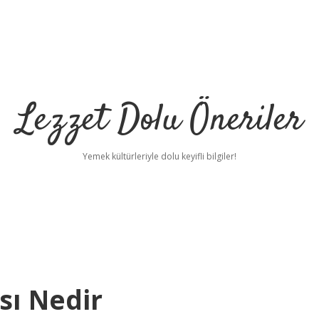
Lezzet Dolu Öneriler
Yemek kültürleriyle dolu keyifli bilgiler!
sı Nedir