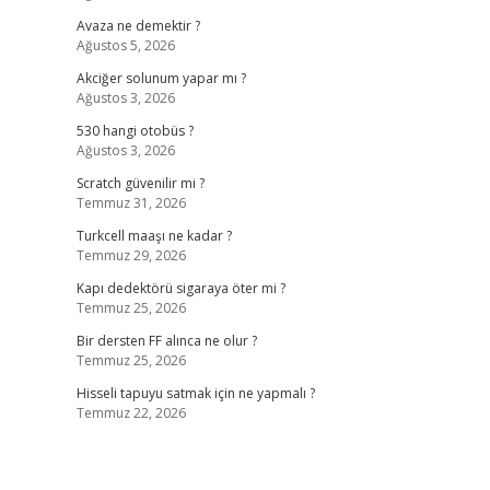
Avaza ne demektir ?
Ağustos 5, 2026
Akciğer solunum yapar mı ?
Ağustos 3, 2026
530 hangi otobüs ?
Ağustos 3, 2026
Scratch güvenilir mi ?
Temmuz 31, 2026
Turkcell maaşı ne kadar ?
Temmuz 29, 2026
Kapı dedektörü sigaraya öter mi ?
Temmuz 25, 2026
Bir dersten FF alınca ne olur ?
Temmuz 25, 2026
Hisseli tapuyu satmak için ne yapmalı ?
Temmuz 22, 2026