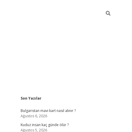
Sidebar
Son Yazılar
betci
vdcasino mobil giriş
ilbet casino
ilbet yeni
Bulgaristan mavi kart nasıl alınır ?
Ağustos 6, 2026
Kuduz insan kaç günde ölür ?
Ağustos 5, 2026