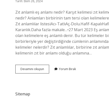
Tarih: Ekim 26, 2024
Zıt anlamlı eş anlamı nedir? Karşıt kelimesi zıt keli
nedir? Anlamları birbirinin tam tersi olan kelimelere
Zıt anlamlılar listesiAcı-TatlıAç-Dolu.Hafif-KapalıH
Karanlık.Daha fazla makale…•27 Mart 2023 Eş anlamlıs
olan kelimelere eş anlamlı denir. Bu tür kelimeler bir
birbirleriyle yer değiştirdiğinde cümlenin anlamında 
kelimeler nelerdir? Zıt anlamlılar, birbirine zıt anl
kelimenin zıt bir anlamı olduğu anlamına…
Zıt
Devamını okuyun
Yorum Bırak
Anlam
Eş
Anlamlısı
Nedir
Sitemap