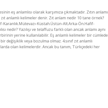
mesinin eş anlamlısı olarak karşımıza çıkmaktadır. Zıtın anlamı
 zıt anlamlı kelimeler denir. Zıt anlam nedir 10 tane örnek?
afif-Karanlık.Mütevazı-Küstah.Üstün-Alt.Arka-Ön.Hafif-
ı nedir? Yazılışı ve telaffuzu farklı olan ancak anlamı aynı
birinin yerine kullanılabilir. Eş anlamlı kelimeler bir cümlede
bir değişiklik veya bozulma olmaz. 4.sınıf zıt anlamlı
amlarda olan kelimelerdir. Ancak bu tanım, Türkçedeki her