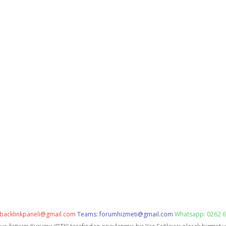
backlinkpaneli@gmail.com
Teams:
forumhizmeti@gmail.com
Whatsapp: 0262 6