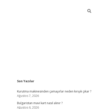
Sidebar
Son Yazılar
betci
vdcasino mobil giriş
ilbet casino
ilbet yeni
Kurutma makinesinden çamaşırlar neden kırışık çıkar ?
Ağustos 7, 2026
Bulgaristan mavi kart nasıl alınır ?
Ağustos 6, 2026