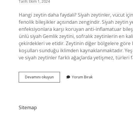
Tarih: Ekim 1, 2024
Hangi zeytin daha faydalı? Siyah zeytinler, vücut için
fenolik bileşikler açısından zengindir. Siyah zeytin 
enfeksiyonlara karşı koruyan anti-inflamatuar bileşi
ünlü siyah Gemlik zeytini, sofralık zeytinlerin en kal
çekirdekleri ve etidir. Zeytinin diğer bölgelere göre l
koşulları sunduğu iklimden kaynaklanmaktadır. Yeşil z
ve siyah zeytinler farklı ağaçlarda yetişmez, türleri 
Siyah
Devamını okuyun
Yorum Bırak
Zeytin
Mi
Daha
Sağlıklı
Yeşil
Sitemap
Mi