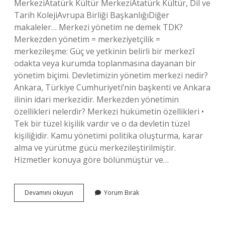
MerkeziAtatürk Kültür MerkeziAtatürk Kültür, Dil ve
Tarih KolejiAvrupa Birliği BaşkanlığıDiğer
makaleler… Merkezi yönetim ne demek TDK?
Merkezden yönetim = merkeziyetçilik =
merkezileşme: Güç ve yetkinin belirli bir merkezî
odakta veya kurumda toplanmasına dayanan bir
yönetim biçimi. Devletimizin yönetim merkezi nedir?
Ankara, Türkiye Cumhuriyeti’nin başkenti ve Ankara
ilinin idari merkezidir. Merkezden yönetimin
özellikleri nelerdir? Merkezi hükümetin özellikleri •
Tek bir tüzel kişilik vardır ve o da devletin tüzel
kişiliğidir. Kamu yönetimi politika oluşturma, karar
alma ve yürütme gücü merkezileştirilmiştir.
Hizmetler konuya göre bölünmüştür ve…
Merkezi
Devamını okuyun
Yorum Bırak
Yönetim
Nedir
Tarih