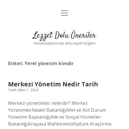
menüyü
Anasayfa
aç
Gizlilik Politikası
Lezzet Dolu Öneriler
Yasal Uyarı
Yemek kültürleriyle dolu keyifli bilgiler!
Hakkımızda
Etiket:
Yerel yönetim kimdir
Merkezi Yönetim Nedir Tarih
Tarih: Ekim 1, 2024
Merkezi yönetimler nelerdir? Merkez
YönetimlerAdalet BakanlığıAfet ve Acil Durum
Yönetimi BaşkanlığıAile ve Sosyal Hizmetler
BakanlığıAnayasa MahkemesiAtatürk Araştırma