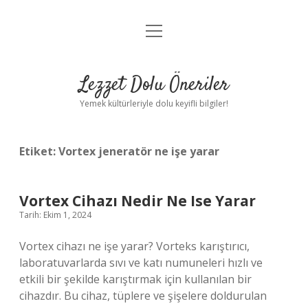
menüyü
Anasayfa
aç
Gizlilik Politikası
Lezzet Dolu Öneriler
Yasal Uyarı
Yemek kültürleriyle dolu keyifli bilgiler!
Hakkımızda
Etiket:
Vortex jeneratör ne işe yarar
Vortex Cihazı Nedir Ne Ise Yarar
Tarih: Ekim 1, 2024
Vortex cihazı ne işe yarar? Vorteks karıştırıcı,
laboratuvarlarda sıvı ve katı numuneleri hızlı ve
etkili bir şekilde karıştırmak için kullanılan bir
cihazdır. Bu cihaz, tüplere ve şişelere doldurulan