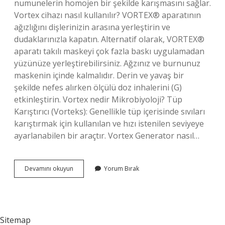
numunelerin homojen bir şekilde karışmasını sağlar.
Vortex cihazı nasıl kullanılır? VORTEX® aparatının
ağızlığını dişlerinizin arasına yerleştirin ve
dudaklarınızla kapatın. Alternatif olarak, VORTEX®
aparatı takılı maskeyi çok fazla baskı uygulamadan
yüzünüze yerleştirebilirsiniz. Ağzınız ve burnunuz
maskenin içinde kalmalıdır. Derin ve yavaş bir
şekilde nefes alırken ölçülü doz inhalerini (G)
etkinleştirin. Vortex nedir Mikrobiyoloji? Tüp
Karıştırıcı (Vorteks): Genellikle tüp içerisinde sıvıları
karıştırmak için kullanılan ve hızı istenilen seviyeye
ayarlanabilen bir araçtır. Vortex Generator nasıl…
Vortex
Devamını okuyun
Yorum Bırak
Cihazı
Nedir
Ne
Ise
Yarar
Sitemap