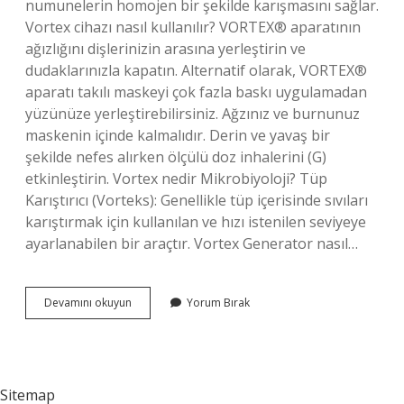
numunelerin homojen bir şekilde karışmasını sağlar.
Vortex cihazı nasıl kullanılır? VORTEX® aparatının
ağızlığını dişlerinizin arasına yerleştirin ve
dudaklarınızla kapatın. Alternatif olarak, VORTEX®
aparatı takılı maskeyi çok fazla baskı uygulamadan
yüzünüze yerleştirebilirsiniz. Ağzınız ve burnunuz
maskenin içinde kalmalıdır. Derin ve yavaş bir
şekilde nefes alırken ölçülü doz inhalerini (G)
etkinleştirin. Vortex nedir Mikrobiyoloji? Tüp
Karıştırıcı (Vorteks): Genellikle tüp içerisinde sıvıları
karıştırmak için kullanılan ve hızı istenilen seviyeye
ayarlanabilen bir araçtır. Vortex Generator nasıl…
Vortex
Devamını okuyun
Yorum Bırak
Cihazı
Nedir
Ne
Ise
Yarar
Sitemap