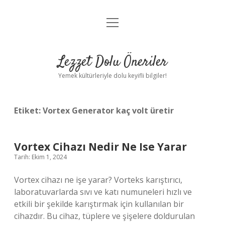
menüyü
Anasayfa
aç
Gizlilik Politikası
Lezzet Dolu Öneriler
Yasal Uyarı
Yemek kültürleriyle dolu keyifli bilgiler!
Hakkımızda
Etiket:
Vortex Generator kaç volt üretir
Vortex Cihazı Nedir Ne Ise Yarar
Tarih: Ekim 1, 2024
Vortex cihazı ne işe yarar? Vorteks karıştırıcı,
laboratuvarlarda sıvı ve katı numuneleri hızlı ve
etkili bir şekilde karıştırmak için kullanılan bir
cihazdır. Bu cihaz, tüplere ve şişelere doldurulan