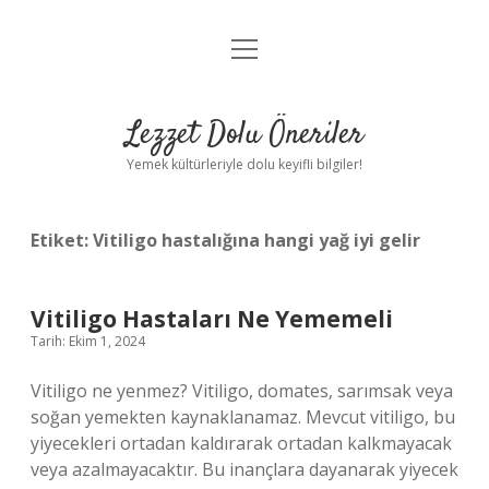
menüyü
Anasayfa
aç
Gizlilik Politikası
Lezzet Dolu Öneriler
Yasal Uyarı
Yemek kültürleriyle dolu keyifli bilgiler!
Hakkımızda
Etiket:
Vitiligo hastalığına hangi yağ iyi gelir
Vitiligo Hastaları Ne Yememeli
Tarih: Ekim 1, 2024
Vitiligo ne yenmez? Vitiligo, domates, sarımsak veya
soğan yemekten kaynaklanamaz. Mevcut vitiligo, bu
yiyecekleri ortadan kaldırarak ortadan kalkmayacak
veya azalmayacaktır. Bu inançlara dayanarak yiyecek