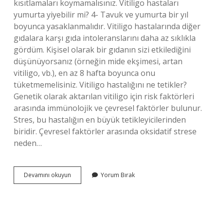
kısıtlamaları koymamalısınız. Vitiligo hastaları
yumurta yiyebilir mi? 4- Tavuk ve yumurta bir yıl
boyunca yasaklanmalıdır. Vitiligo hastalarında diğer
gıdalara karşı gıda intoleranslarını daha az sıklıkla
gördüm. Kişisel olarak bir gıdanın sizi etkilediğini
düşünüyorsanız (örneğin mide ekşimesi, artan
vitiligo, vb.), en az 8 hafta boyunca onu
tüketmemelisiniz. Vitiligo hastalığını ne tetikler?
Genetik olarak aktarılan vitiligo için risk faktörleri
arasında immünolojik ve çevresel faktörler bulunur.
Stres, bu hastalığın en büyük tetikleyicilerinden
biridir. Çevresel faktörler arasında oksidatif strese
neden…
Vitiligo
Devamını okuyun
Yorum Bırak
Hastaları
Ne
Yememeli