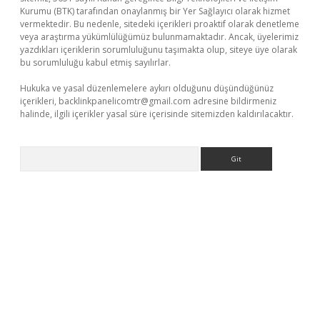
Kurumu (BTK) tarafından onaylanmış bir Yer Sağlayıcı olarak hizmet
vermektedir. Bu nedenle, sitedeki içerikleri proaktif olarak denetleme
veya araştırma yükümlülüğümüz bulunmamaktadır. Ancak, üyelerimiz
yazdıkları içeriklerin sorumluluğunu taşımakta olup, siteye üye olarak
bu sorumluluğu kabul etmiş sayılırlar.
Hukuka ve yasal düzenlemelere aykırı olduğunu düşündüğünüz
içerikleri,
backlinkpanelicomtr@gmail.com
adresine bildirmeniz
halinde, ilgili içerikler yasal süre içerisinde sitemizden kaldırılacaktır.
Arama
ilbet yeni giriş
Betexper giriş adresi güncellendi
betexper.xyz
m