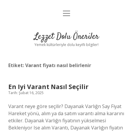
menüyü
Anasayfa
aç
Gizlilik Politikası
Lezzet Dolu Öneriler
Yasal Uyarı
Yemek kültürleriyle dolu keyifli bilgiler!
Hakkımızda
Etiket:
Varant fiyatı nasıl belirlenir
En Iyi Varant Nasıl Seçilir
Tarih: Şubat 16, 2025
Varant neye göre seçilir? Dayanak Varlığn Say Fiyat
Hareket yönü, alım ya da satım varantı alma kararını
etkiler. Dayanak Varlığn fiyatının yükselmesi
Bekleniyor Ise alım Varantı, Dayanak Varlığın fiyatın