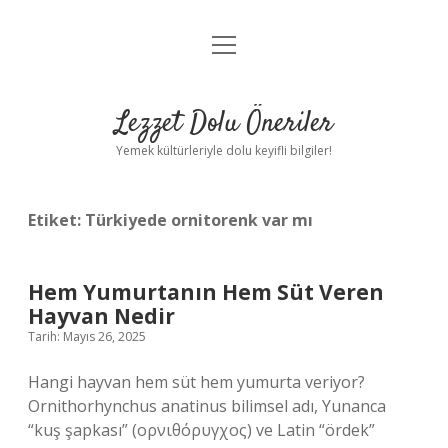
menüyü
Anasayfa
aç
Gizlilik Politikası
Lezzet Dolu Öneriler
Yasal Uyarı
Yemek kültürleriyle dolu keyifli bilgiler!
Hakkımızda
Etiket:
Türkiyede ornitorenk var mı
Hem Yumurtanın Hem Süt Veren
Hayvan Nedir
Tarih: Mayıs 26, 2025
Hangi hayvan hem süt hem yumurta veriyor?
Ornithorhynchus anatinus bilimsel adı, Yunanca
“kuş şapkası” (ορνιθόρυγχος) ve Latin “ördek”