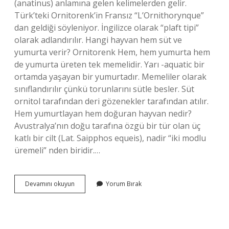
(anatinus) anlamına gelen kelimelerden gelir.
Türk’teki Ornitorenk’in Fransız “L’Ornithorynque”
dan geldiği söyleniyor. İngilizce olarak “plaft tipi”
olarak adlandırılır. Hangi hayvan hem süt ve
yumurta verir? Ornitorenk Hem, hem yumurta hem
de yumurta üreten tek memelidir. Yarı -aquatic bir
ortamda yaşayan bir yumurtadır. Memeliler olarak
sınıflandırılır çünkü torunlarını sütle besler. Süt
ornitol tarafından deri gözenekler tarafından atılır.
Hem yumurtlayan hem doğuran hayvan nedir?
Avustralya’nın doğu tarafına özgü bir tür olan üç
katlı bir cilt (Lat. Saipphos equeis), nadir “iki modlu
üremeli” nden biridir.…
Hem
Devamını okuyun
Yorum Bırak
Yumurtanın
Hem
Süt
Veren