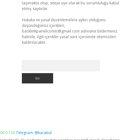
taşımakta olup, siteye üye olarak bu sorumluluğu kabul
etmiş sayılırlar.
Hukuka ve yasal düzenlemelere aykırı olduğunu
düşündüğünüz içerikleri,
backlinkpanelicomtr@gmail.com
adresine bildirmeniz
halinde, ilgili içerikler yasal süre içerisinde sitemizden
kaldırılacaktır.
Arama
06 0 726
Telegram: @karabul