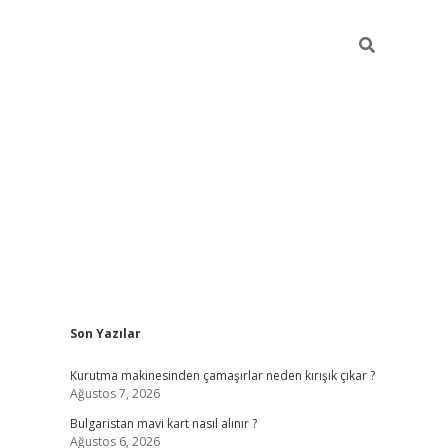
Sidebar
Son Yazılar
betci
vdcasino mobil giriş
ilbet casino
ilbet yen
Kurutma makinesinden çamaşırlar neden kırışık çıkar ?
Ağustos 7, 2026
Bulgaristan mavi kart nasıl alınır ?
Ağustos 6, 2026