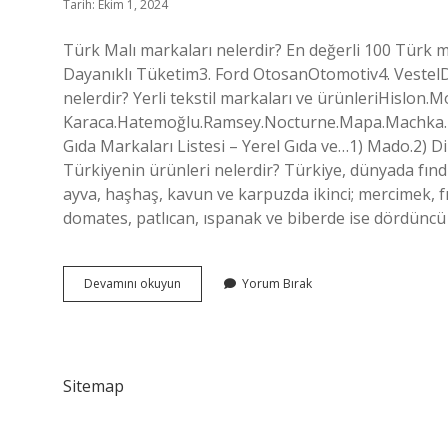
Tarih: Ekim 1, 2024
Türk Malı markaları nelerdir? En değerli 100 Türk 
Dayanıklı Tüketim3. Ford OtosanOtomotiv4. VestelD
nelerdir? Yerli tekstil markaları ve ürünleriHislon.
Karaca.Hatemoğlu.Ramsey.Nocturne.Mapa.Machka.Di
Gıda Markaları Listesi – Yerel Gıda ve…1) Mado.2) Dim
Türkiyenin ürünleri nelerdir? Türkiye, dünyada fındık,
ayva, haşhaş, kavun ve karpuzda ikinci; mercimek, fıs
domates, patlıcan, ıspanak ve biberde ise dördüncü
Türk
Devamını okuyun
Yorum Bırak
Markalar
Nelerdir
Sitemap