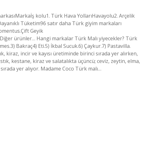
markasıMarkaİş kolu1. Türk Hava YollarıHavayolu2. Arçelik
ayanıklı Tüketim96 satır daha Türk giyim markaları
Momentus.Çift Geyik
ğer ürünler… Hangi markalar Türk Malı yiyecekler? Türk
es.3) Bakraç4) Eti.5) İkbal Sucuk.6) Çaykur.7) Pastavilla.
 kiraz, incir ve kayısı üretiminde birinci sırada yer alırken,
tık, kestane, kiraz ve salatalıkta üçüncü; ceviz, zeytin, elma,
 sırada yer alıyor. Madame Coco Türk malı…