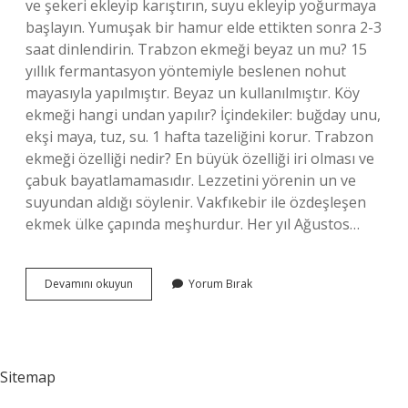
ve şekeri ekleyip karıştırın, suyu ekleyip yoğurmaya
başlayın. Yumuşak bir hamur elde ettikten sonra 2-3
saat dinlendirin. Trabzon ekmeği beyaz un mu? 15
yıllık fermantasyon yöntemiyle beslenen nohut
mayasıyla yapılmıştır. Beyaz un kullanılmıştır. Köy
ekmeği hangi undan yapılır? İçindekiler: buğday unu,
ekşi maya, tuz, su. 1 hafta tazeliğini korur. Trabzon
ekmeği özelliği nedir? En büyük özelliği iri olması ve
çabuk bayatlamamasıdır. Lezzetini yörenin un ve
suyundan aldığı söylenir. Vakfıkebir ile özdeşleşen
ekmek ülke çapında meşhurdur. Her yıl Ağustos…
Trabzon
Devamını okuyun
Yorum Bırak
Ekmeğinde
Hangi
Un
Kullanılır
Sitemap