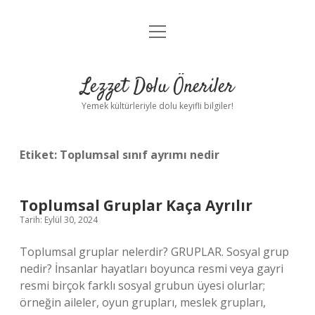
menüyü
Anasayfa
aç
Gizlilik Politikası
Lezzet Dolu Öneriler
Yasal Uyarı
Yemek kültürleriyle dolu keyifli bilgiler!
Hakkımızda
Etiket:
Toplumsal sınıf ayrımı nedir
Toplumsal Gruplar Kaça Ayrılır
Tarih: Eylül 30, 2024
Toplumsal gruplar nelerdir? GRUPLAR. Sosyal grup
nedir? İnsanlar hayatları boyunca resmi veya gayri
resmi birçok farklı sosyal grubun üyesi olurlar;
örneğin aileler, oyun grupları, meslek grupları,