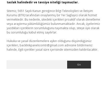
taslak halindedir ve tavsiye niteliği taşımazlar.
Sitemiz, 5651 Sayılı Kanun gereğince Bilgi Teknolojileri ve İletişim
Kurumu (BTK) tarafından onaylanmış bir Yer Sağlayıcı olarak hizmet
vermektedir. Bu nedenle, sitedeki içerikleri proaktif olarak denetleme
veya araştırma yükümlülüğümüz bulunmamaktadır. Ancak, üyelerimiz
yazdıkları içeriklerin sorumluluğunu taşımakta olup, siteye üye olarak
bu sorumluluğu kabul etmiş sayılırlar.
Hukuka ve yasal düzenlemelere aykırı olduğunu düşündüğünüz
içerikleri,
backlinkpanelicomtr@gmail.com
adresine bildirmeniz
halinde, ilgili içerikler yasal süre içerisinde sitemizden kaldırılacaktır.
Arama
bet yeni giriş
Betexper giriş adresi güncellendi
betexper.xyz
m 