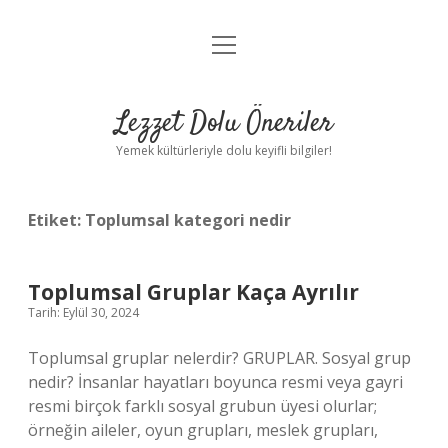
menüyü
Anasayfa
aç
Gizlilik Politikası
Lezzet Dolu Öneriler
Yasal Uyarı
Yemek kültürleriyle dolu keyifli bilgiler!
Hakkımızda
Etiket:
Toplumsal kategori nedir
Toplumsal Gruplar Kaça Ayrılır
Tarih: Eylül 30, 2024
Toplumsal gruplar nelerdir? GRUPLAR. Sosyal grup
nedir? İnsanlar hayatları boyunca resmi veya gayri
resmi birçok farklı sosyal grubun üyesi olurlar;
örneğin aileler, oyun grupları, meslek grupları,