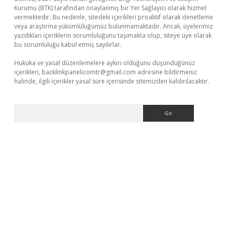
Kurumu (BTK) tarafından onaylanmış bir Yer Sağlayıcı olarak hizmet
vermektedir. Bu nedenle, sitedeki içerikleri proaktif olarak denetleme
veya araştırma yükümlülüğümüz bulunmamaktadır. Ancak, üyelerimiz
yazdıkları içeriklerin sorumluluğunu taşımakta olup, siteye üye olarak
bu sorumluluğu kabul etmiş sayılırlar.
Hukuka ve yasal düzenlemelere aykırı olduğunu düşündüğünüz
içerikleri,
backlinkpanelicomtr@gmail.com
adresine bildirmeniz
halinde, ilgili içerikler yasal süre içerisinde sitemizden kaldırılacaktır.
Arama
lbet yeni giriş
Betexper giriş adresi güncellendi
betexper.xyz
m