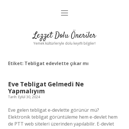
menüyü
Anasayfa
aç
Gizlilik Politikası
Lezzet Dolu Öneriler
Yasal Uyarı
Yemek kültürleriyle dolu keyifli bilgiler!
Hakkımızda
Etiket:
Tebligat edevlette çıkar mı
Eve Tebligat Gelmedi Ne
Yapmalıyım
Tarih: Eylül 30, 2024
Eve gelen tebligat e-devlette görünür mü?
Elektronik tebligat görüntüleme hem e-devlet hem
de PTT web siteleri üzerinden yapılabilir. E-devlet