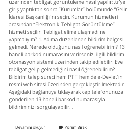
üzerinden tebligat görüntüleme nasıl yapılır: .tr’ye
giriş yaptıktan sonra “Kurumlar” bölümünde “Gelir
İdaresi Başkanlığı”nı seçin. Kurumun hizmetleri
arasından “Elektronik Tebligat Görüntüleme”
hizmeti seçilir. Tebligat elime ulaşmadı ne
yapmalıyım? 1. Adıma düzenlenen bildirim belgesi
gelmedi. Nerede olduğunu nasıl öğrenebilirim? 13
haneli barkod numarasını verirseniz, ilgili bildirim
otomasyon sistemi üzerinden takip edilebilir. Eve
tebligat gelip gelmediğini nasıl öğrenebilirim?
Bildirim talep süreci hem PTT hem de e-Devlet’in
resmi web sitesi üzerinden gerçekleştirilmektedir.
Aşağıdaki bağlantıya tıklayarak cep telefonunuza
gönderilen 13 haneli barkod numarasıyla
bildiriminizi sorgulayabilir…
Eve
Devamını okuyun
Yorum Bırak
Tebligat
Gelmedi