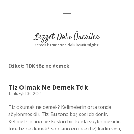
menüyü
Anasayfa
aç
Gizlilik Politikası
Lezzet Dolu Öneriler
Yasal Uyarı
Yemek kültürleriyle dolu keyifli bilgiler!
Hakkımızda
Etiket:
TDK töz ne demek
Tiz Olmak Ne Demek Tdk
Tarih: Eylül 30, 2024
Tiz okumak ne demek? Kelimelerin orta tonda
söylenmesidir. Tiz: Bu tona baş sesi de denir.
Kelimelerin ince ve keskin bir tonda söylenmesidir.
Ince tiz ne demek? Soprano en ince (tiz) kadın sesi,