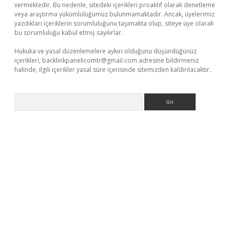
vermektedir. Bu nedenle, sitedeki içerikleri proaktif olarak denetleme
veya araştırma yükümlülüğümüz bulunmamaktadır. Ancak, üyelerimiz
yazdıkları içeriklerin sorumluluğunu taşımakta olup, siteye üye olarak
bu sorumluluğu kabul etmiş sayılırlar.
Hukuka ve yasal düzenlemelere aykırı olduğunu düşündüğünüz
içerikleri,
backlinkpanelicomtr@gmail.com
adresine bildirmeniz
halinde, ilgili içerikler yasal süre içerisinde sitemizden kaldırılacaktır.
Arama
bet yeni giriş
Betexper giriş adresi güncellendi
betexper.xyz
m 