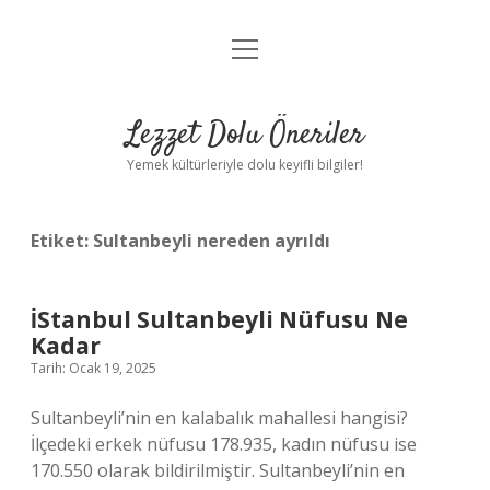
menüyü
Anasayfa
aç
Gizlilik Politikası
Lezzet Dolu Öneriler
Yasal Uyarı
Yemek kültürleriyle dolu keyifli bilgiler!
Hakkımızda
Etiket:
Sultanbeyli nereden ayrıldı
İStanbul Sultanbeyli Nüfusu Ne
Kadar
Tarih: Ocak 19, 2025
Sultanbeyli’nin en kalabalık mahallesi hangisi?
İlçedeki erkek nüfusu 178.935, kadın nüfusu ise
170.550 olarak bildirilmiştir. Sultanbeyli’nin en