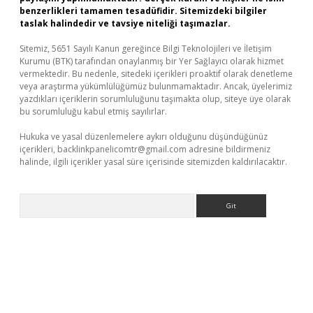
benzerlikleri tamamen tesadüfidir. Sitemizdeki bilgiler
taslak halindedir ve tavsiye niteliği taşımazlar.
Sitemiz, 5651 Sayılı Kanun gereğince Bilgi Teknolojileri ve İletişim
Kurumu (BTK) tarafından onaylanmış bir Yer Sağlayıcı olarak hizmet
vermektedir. Bu nedenle, sitedeki içerikleri proaktif olarak denetleme
veya araştırma yükümlülüğümüz bulunmamaktadır. Ancak, üyelerimiz
yazdıkları içeriklerin sorumluluğunu taşımakta olup, siteye üye olarak
bu sorumluluğu kabul etmiş sayılırlar.
Hukuka ve yasal düzenlemelere aykırı olduğunu düşündüğünüz
içerikleri,
backlinkpanelicomtr@gmail.com
adresine bildirmeniz
halinde, ilgili içerikler yasal süre içerisinde sitemizden kaldırılacaktır.
Arama