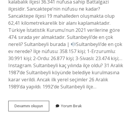
kalabalık ilçesi 36.341 nüfusa sahip Battalgazi
ilçesidir. Sancaktepe’nin nüfusu ne kadar?
Sancaktepe ilçesi 19 mahalleden oluşmakta olup
62,41 kilometrekarelik bir alanı kaplamaktadır.
Türkiye İstatistik Kurumu’nun 2021 verilerine göre
474. sırada yer almaktadır. Sultanbeyli’de en çok
nereli? Sultanbeyli burada |
Sultanbeyli’de en çok
ev nerede? İlçe nüfusu: 358.157 kişi; 1-Erzurumlu:
30.991 kişi; 2-Ordu: 26.877 kişi; 3-Sivaslı: 23.474 kişi;…
Instagram. Sultanbeyli kaç yılında ilçe oldu? 31 Aralık
1987’de Sultanbeyli köyünde belediye kurulmasına
karar verildi. Ancak ilk yerel seçimler 26 Aralık
1989’da yapıldı. 1992’de Sultanbeyli ilçe…
İStanbul
Devamını okuyun
Yorum Bırak
Sultanbeyli
Nüfusu
Ne
Kadar