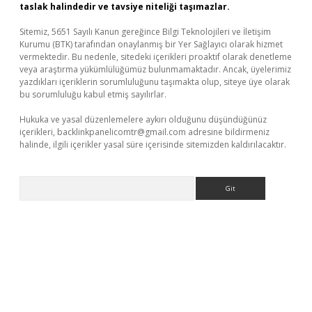
taslak halindedir ve tavsiye niteliği taşımazlar.
Sitemiz, 5651 Sayılı Kanun gereğince Bilgi Teknolojileri ve İletişim
Kurumu (BTK) tarafından onaylanmış bir Yer Sağlayıcı olarak hizmet
vermektedir. Bu nedenle, sitedeki içerikleri proaktif olarak denetleme
veya araştırma yükümlülüğümüz bulunmamaktadır. Ancak, üyelerimiz
yazdıkları içeriklerin sorumluluğunu taşımakta olup, siteye üye olarak
bu sorumluluğu kabul etmiş sayılırlar.
Hukuka ve yasal düzenlemelere aykırı olduğunu düşündüğünüz
içerikleri,
backlinkpanelicomtr@gmail.com
adresine bildirmeniz
halinde, ilgili içerikler yasal süre içerisinde sitemizden kaldırılacaktır.
Arama
bet yeni giriş
Betexper giriş adresi güncellendi
betexper.xyz
m