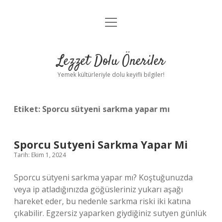
menüyü
Anasayfa
aç
Gizlilik Politikası
Lezzet Dolu Öneriler
Yasal Uyarı
Yemek kültürleriyle dolu keyifli bilgiler!
Hakkımızda
Etiket:
Sporcu sütyeni sarkma yapar mı
Sporcu Sutyeni Sarkma Yapar Mi
Tarih: Ekim 1, 2024
Sporcu sütyeni sarkma yapar mı? Koştuğunuzda
veya ip atladığınızda göğüsleriniz yukarı aşağı
hareket eder, bu nedenle sarkma riski iki katına
çıkabilir. Egzersiz yaparken giydiğiniz sutyen günlük