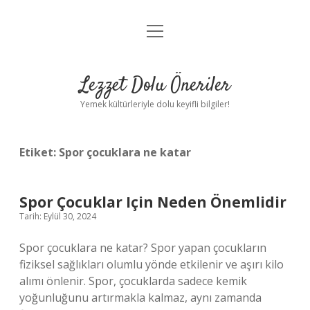
menüyü
Anasayfa
aç
Gizlilik Politikası
Lezzet Dolu Öneriler
Yasal Uyarı
Yemek kültürleriyle dolu keyifli bilgiler!
Hakkımızda
Etiket:
Spor çocuklara ne katar
Spor Çocuklar Için Neden Önemlidir
Tarih: Eylül 30, 2024
Spor çocuklara ne katar? Spor yapan çocukların
fiziksel sağlıkları olumlu yönde etkilenir ve aşırı kilo
alımı önlenir. Spor, çocuklarda sadece kemik
yoğunluğunu artırmakla kalmaz, aynı zamanda