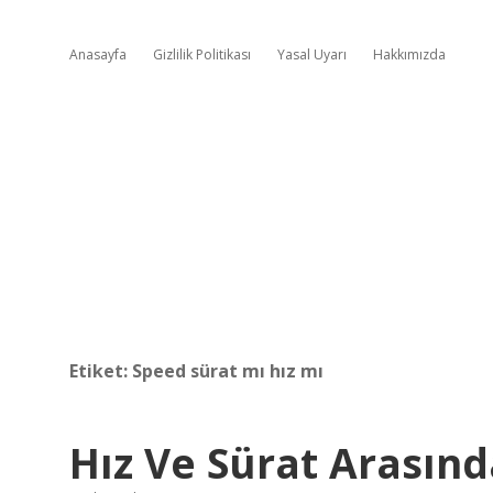
Anasayfa
Gizlilik Politikası
Yasal Uyarı
Hakkımızda
Etiket:
Speed sürat mı hız mı
Hız Ve Sürat Arasınd