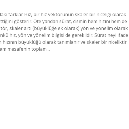
aki farklar Hız, bir hız vektörünün skaler bir niceliği olarak
ettiğini gösterir. Öte yandan sürat, cismin hem hızını hem de
tör, skaler artı (büyüklüğe ek olarak) yön ve yönelim olarak
nkü hız, yön ve yönelim bilgisi de gereklidir. Sürat neyi ifade
hızının büyüklüğü olarak tanımlanır ve skaler bir niceliktir.
oplam mesafenin toplam…