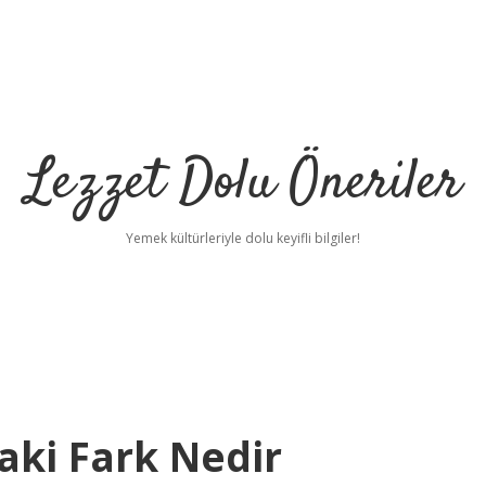
Lezzet Dolu Öneriler
Yemek kültürleriyle dolu keyifli bilgiler!
aki Fark Nedir