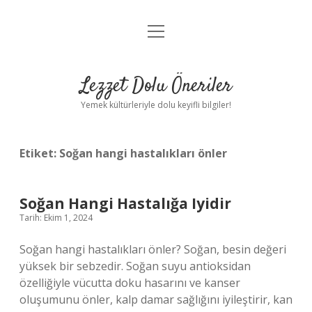
menüyü
Anasayfa
aç
Gizlilik Politikası
Lezzet Dolu Öneriler
Yasal Uyarı
Yemek kültürleriyle dolu keyifli bilgiler!
Hakkımızda
Etiket:
Soğan hangi hastalıkları önler
Soğan Hangi Hastalığa Iyidir
Tarih: Ekim 1, 2024
Soğan hangi hastalıkları önler? Soğan, besin değeri
yüksek bir sebzedir. Soğan suyu antioksidan
özelliğiyle vücutta doku hasarını ve kanser
oluşumunu önler, kalp damar sağlığını iyileştirir, kan