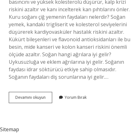
basıncını ve yüksek kolesterolü düşürür, kalp krizi
riskini azaltır ve kanı incelterek kan pıhtılarını önler.
Kuru soğanı çiğ yemenin faydaları nelerdir? Soğan
yemek, kandaki trigliserit ve kolesterol seviyelerini
düşürerek kardiyovasküler hastalık riskini azaltır.
Kükürt bileşenleri ve flavonoid antioksidanları ile bu
besin, mide kanseri ve kolon kanseri riskini önemli
ölçüde azaltır. Soğan hangi ağrılara iyi gelir?
Uykusuzluğa ve eklem ağrılarına iyi gelir. Soğanın
faydası idrar söktürücü etkiye sahip olmasıdır.
Soğanın faydaları diş sorunlarına iyi gelir.…
Soğan
Devamını okuyun
Yorum Bırak
Hangi
Hastalığa
Iyidir
Sitemap