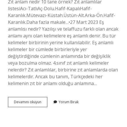
Zıt anlam nedir 10 tane örnek? Zıt anlamlılar
listesiAcı-TatlıAç-Dolu.Hafif-KapalıHafif-
Karanlık.Mütevazı-Küstah.Üstün-Alt.Arka-Ön.Hafif-
Karanlık.Daha fazla makale…•27 Mart 2023 Eş
anlamlısı nedir? Yazılışı ve telaffuzu farklı olan ancak
anlamı aynı olan kelimelere eş anlamlı denir. Bu tür
kelimeler birbirinin yerine kullanılabilir. Eş anlamlı
kelimeler bir cümlede birbirleriyle yer
değiştirdiğinde cümlenin anlamında bir değişiklik
veya bozulma olmaz. 4.sınıf zıt anlamlı kelimeler
nelerdir? Zıt anlamlılar, birbirine zıt anlamlarda olan
kelimelerdir. Ancak bu tanım, Türkçedeki her
kelimenin zıt bir anlamı olduğu anlamına…
Zıt
Devamını okuyun
Yorum Bırak
Anlam
Eş
Anlamlısı
Nedir