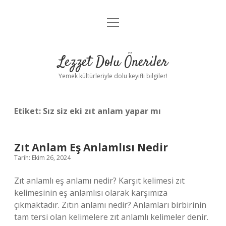
menüyü
Anasayfa
aç
Gizlilik Politikası
Lezzet Dolu Öneriler
Yasal Uyarı
Yemek kültürleriyle dolu keyifli bilgiler!
Hakkımızda
Etiket:
Sız siz eki zıt anlam yapar mı
Zıt Anlam Eş Anlamlısı Nedir
Tarih: Ekim 26, 2024
Zıt anlamlı eş anlamı nedir? Karşıt kelimesi zıt
kelimesinin eş anlamlısı olarak karşımıza
çıkmaktadır. Zıtın anlamı nedir? Anlamları birbirinin
tam tersi olan kelimelere zıt anlamlı kelimeler denir.