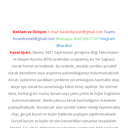
bet yeni giriş
Betexper giriş adresi güncellendi
betexper.xyz
m 
Reklam ve İletişim:
E-mail:
backlinkpaneli@gmail.com
Teams:
forumhizmeti@gmail.com
Whatsapp: 0262 606 0 726
Telegram:
@karabul
Yasal Uyarı:
Sitemiz, 5651 Sayılı Kanun gereğince Bilgi Teknolojileri
ve İletişim Kurumu (BTK) tarafından onaylanmış bir Yer Sağlayıcı
olarak hizmet vermektedir. Bu nedenle, sitedeki içerikleri proaktif
olarak denetleme veya araştırma yükümlülüğümüz bulunmamaktadır.
Ancak, üyelerimiz yazdıkları içeriklerin sorumluluğunu taşımakta olup,
siteye üye olarak bu sorumluluğu kabul etmiş sayılırlar. Bu internet
sitesi, herhangi bir marka, kurum veya şahıs şirketi ile hiçbir bağlantısı
bulunmamaktadır. Sitede yalnızca kendi hazırladığımız makaleler
paylaşılmaktadır. Burada yer alan içerikler haber niteliği taşımamakta
olup, gerçek kurum ve kişiler hakkında paylaşım yapılmamaktadır.
Gerçek kurum ve kişiler ile isim benzerlikleri tamamen tesadüfidir.
Sitemiz, kar amacı gütmeyen ve tamamen ücretsiz bir bilgi paylaşım