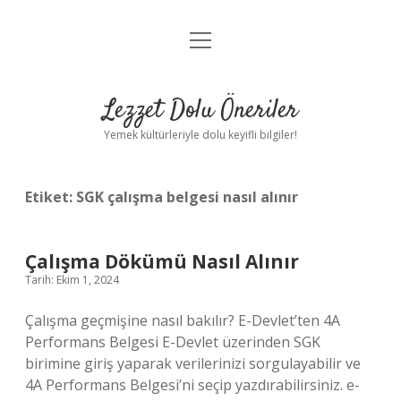
menüyü
Anasayfa
aç
Gizlilik Politikası
Lezzet Dolu Öneriler
Yasal Uyarı
Yemek kültürleriyle dolu keyifli bilgiler!
Hakkımızda
Etiket:
SGK çalışma belgesi nasıl alınır
Çalışma Dökümü Nasıl Alınır
Tarih: Ekim 1, 2024
Çalışma geçmişine nasıl bakılır? E-Devlet’ten 4A
Performans Belgesi E-Devlet üzerinden SGK
birimine giriş yaparak verilerinizi sorgulayabilir ve
4A Performans Belgesi’ni seçip yazdırabilirsiniz. e-