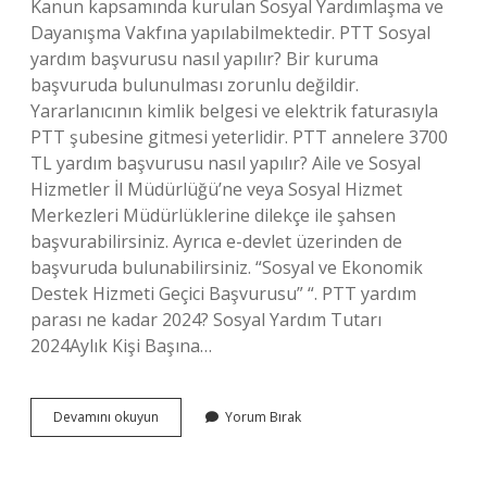
Kanun kapsamında kurulan Sosyal Yardımlaşma ve
Dayanışma Vakfına yapılabilmektedir. PTT Sosyal
yardım başvurusu nasıl yapılır? Bir kuruma
başvuruda bulunulması zorunlu değildir.
Yararlanıcının kimlik belgesi ve elektrik faturasıyla
PTT şubesine gitmesi yeterlidir. PTT annelere 3700
TL yardım başvurusu nasıl yapılır? Aile ve Sosyal
Hizmetler İl Müdürlüğü’ne veya Sosyal Hizmet
Merkezleri Müdürlüklerine dilekçe ile şahsen
başvurabilirsiniz. Ayrıca e-devlet üzerinden de
başvuruda bulunabilirsiniz. “Sosyal ve Ekonomik
Destek Hizmeti Geçici Başvurusu” “. PTT yardım
parası ne kadar 2024? Sosyal Yardım Tutarı
2024Aylık Kişi Başına…
Ptt
Devamını okuyun
Yorum Bırak
7800
Tl
Yardım