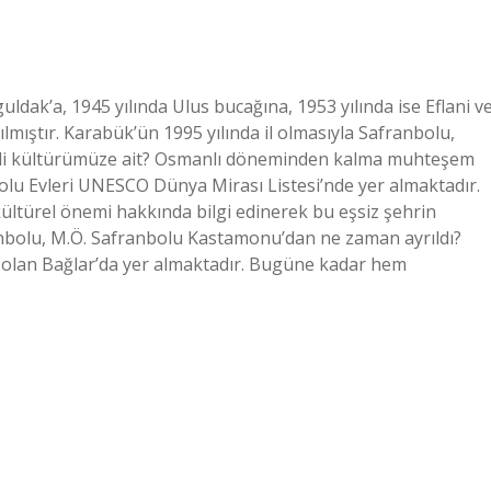
ldak’a, 1945 yılında Ulus bucağına, 1953 yılında ise Eflani v
lmıştır. Karabük’ün 1995 yılında il olmasıyla Safranbolu,
milli kültürümüze ait? Osmanlı döneminden kalma muhteşem
bolu Evleri UNESCO Dünya Mirası Listesi’nde yer almaktadır.
 kültürel önemi hakkında bilgi edinerek bu eşsiz şehrin
anbolu, M.Ö. Safranbolu Kastamonu’dan ne zaman ayrıldı?
yeri olan Bağlar’da yer almaktadır. Bugüne kadar hem