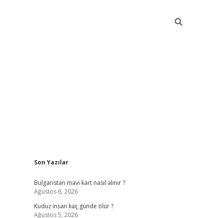
Sidebar
Son Yazılar
betci
vdcasino mobil giriş
ilbet casino
ilbet yeni
Bulgaristan mavi kart nasıl alınır ?
Ağustos 6, 2026
Kuduz insan kaç günde ölür ?
Ağustos 5, 2026