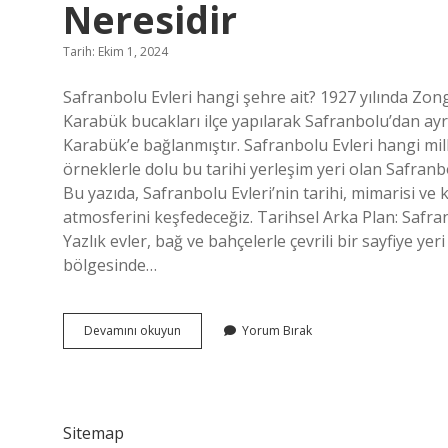
Neresidir
Tarih: Ekim 1, 2024
Safranbolu Evleri hangi şehre ait? 1927 yılında Zongu
Karabük bucakları ilçe yapılarak Safranbolu’dan ayrı
Karabük’e bağlanmıştır. Safranbolu Evleri hangi 
örneklerle dolu bu tarihi yerleşim yeri olan Safran
Bu yazıda, Safranbolu Evleri’nin tarihi, mimarisi ve
atmosferini keşfedeceğiz. Tarihsel Arka Plan: Safr
Yazlık evler, bağ ve bahçelerle çevrili bir sayfiye 
bölgesinde…
Safranbolu
Devamını okuyun
Yorum Bırak
Evlerinin
Yer
Aldığı
Kent
Neresidir
Sitemap