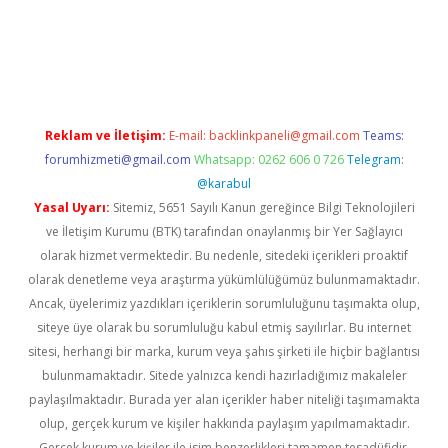
et yeni giriş
Betexper giriş adresi güncellendi
betexper.xyz
m e
Reklam ve İletişim:
E-mail:
backlinkpaneli@gmail.com
Teams:
forumhizmeti@gmail.com
Whatsapp: 0262 606 0 726
Telegram:
@karabul
Yasal Uyarı:
Sitemiz, 5651 Sayılı Kanun gereğince Bilgi Teknolojileri
ve İletişim Kurumu (BTK) tarafından onaylanmış bir Yer Sağlayıcı
olarak hizmet vermektedir. Bu nedenle, sitedeki içerikleri proaktif
olarak denetleme veya araştırma yükümlülüğümüz bulunmamaktadır.
Ancak, üyelerimiz yazdıkları içeriklerin sorumluluğunu taşımakta olup,
siteye üye olarak bu sorumluluğu kabul etmiş sayılırlar. Bu internet
sitesi, herhangi bir marka, kurum veya şahıs şirketi ile hiçbir bağlantısı
bulunmamaktadır. Sitede yalnızca kendi hazırladığımız makaleler
paylaşılmaktadır. Burada yer alan içerikler haber niteliği taşımamakta
olup, gerçek kurum ve kişiler hakkında paylaşım yapılmamaktadır.
Gerçek kurum ve kişiler ile isim benzerlikleri tamamen tesadüfidir.