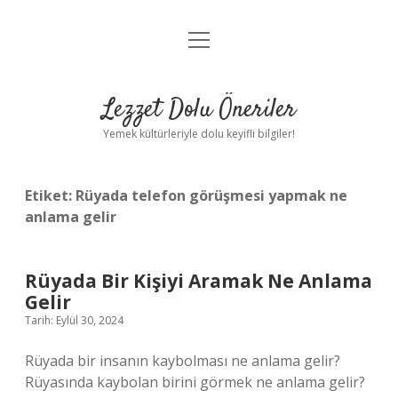
menüyü
Anasayfa
aç
Gizlilik Politikası
Lezzet Dolu Öneriler
Yasal Uyarı
Yemek kültürleriyle dolu keyifli bilgiler!
Hakkımızda
Etiket:
Rüyada telefon görüşmesi yapmak ne
anlama gelir
Rüyada Bir Kişiyi Aramak Ne Anlama
Gelir
Tarih: Eylül 30, 2024
Rüyada bir insanın kaybolması ne anlama gelir?
Rüyasında kaybolan birini görmek ne anlama gelir?