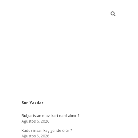
Sidebar
Son Yazılar
betci
vdcasino mobil giriş
ilbet casino
ilbet yen
Bulgaristan mavi kart nasıl alınır ?
Ağustos 6, 2026
Kuduz insan kaç günde ölür ?
Ağustos 5, 2026