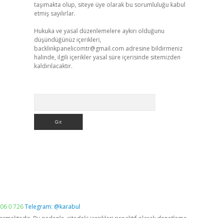
taşımakta olup, siteye üye olarak bu sorumluluğu kabul
etmiş sayılırlar.
Hukuka ve yasal düzenlemelere aykırı olduğunu
düşündüğünüz içerikleri,
backlinkpanelicomtr@gmail.com
adresine bildirmeniz
halinde, ilgili içerikler yasal süre içerisinde sitemizden
kaldırılacaktır.
Arama
06 0 726
Telegram: @karabul