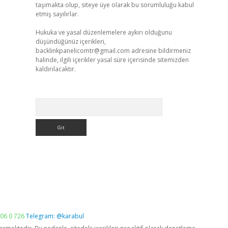
taşımakta olup, siteye üye olarak bu sorumluluğu kabul
etmiş sayılırlar.
Hukuka ve yasal düzenlemelere aykırı olduğunu
düşündüğünüz içerikleri,
backlinkpanelicomtr@gmail.com
adresine bildirmeniz
halinde, ilgili içerikler yasal süre içerisinde sitemizden
kaldırılacaktır.
Arama
06 0 726
Telegram: @karabul