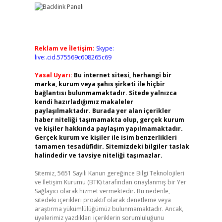
Reklam ve İletişim:
Skype:
live:.cid.575569c608265c69
Yasal Uyarı:
Bu internet sitesi, herhangi bir
marka, kurum veya şahıs şirketi ile hiçbir
bağlantısı bulunmamaktadır. Sitede yalnızca
kendi hazırladığımız makaleler
paylaşılmaktadır. Burada yer alan içerikler
haber niteliği taşımamakta olup, gerçek kurum
ve kişiler hakkında paylaşım yapılmamaktadır.
Gerçek kurum ve kişiler ile isim benzerlikleri
tamamen tesadüfidir. Sitemizdeki bilgiler taslak
halindedir ve tavsiye niteliği taşımazlar.
Sitemiz, 5651 Sayılı Kanun gereğince Bilgi Teknolojileri
ve İletişim Kurumu (BTK) tarafından onaylanmış bir Yer
Sağlayıcı olarak hizmet vermektedir. Bu nedenle,
sitedeki içerikleri proaktif olarak denetleme veya
araştırma yükümlülüğümüz bulunmamaktadır. Ancak,
üyelerimiz yazdıkları içeriklerin sorumluluğunu