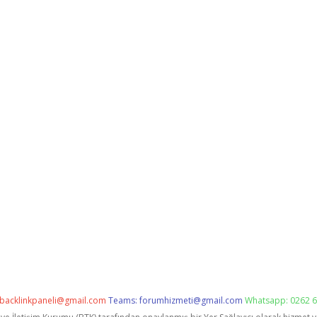
backlinkpaneli@gmail.com
Teams:
forumhizmeti@gmail.com
Whatsapp: 0262 6