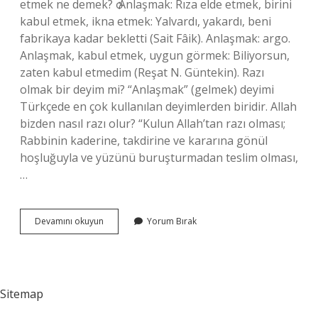
etmek ne demek? ѻ Anlaşmak: Rıza elde etmek, birini
kabul etmek, ikna etmek: Yalvardı, yakardı, beni
fabrikaya kadar bekletti (Sait Fâik). Anlaşmak: argo.
Anlaşmak, kabul etmek, uygun görmek: Biliyorsun,
zaten kabul etmedim (Reşat N. Güntekin). Razı
olmak bir deyim mi? “Anlaşmak” (gelmek) deyimi
Türkçede en çok kullanılan deyimlerden biridir. Allah
bizden nasıl razı olur? “Kulun Allah’tan razı olması;
Rabbinin kaderine, takdirine ve kararına gönül
hoşluğuyla ve yüzünü buruşturmadan teslim olması,
…
Razı
Devamını okuyun
Yorum Bırak
Olmak
Nedir
Sitemap