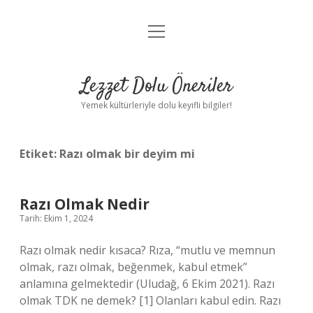
menüyü
Anasayfa
aç
Gizlilik Politikası
Lezzet Dolu Öneriler
Yasal Uyarı
Yemek kültürleriyle dolu keyifli bilgiler!
Hakkımızda
Etiket:
Razı olmak bir deyim mi
Razı Olmak Nedir
Tarih: Ekim 1, 2024
Razı olmak nedir kısaca? Rıza, “mutlu ve memnun
olmak, razı olmak, beğenmek, kabul etmek”
anlamına gelmektedir (Uludağ, 6 Ekim 2021). Razı
olmak TDK ne demek? [1] Olanları kabul edin. Razı