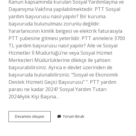
Kanun kapsamında kurulan Sosyal Yardımlaşma ve
Dayanışma Vakfına yapılabilmektedir. PTT Sosyal
yardım başvurusu nasıl yapılır? Bir kuruma
başvuruda bulunulması zorunlu değildir.
Yararlanıcının kimlik belgesi ve elektrik faturasıyla
PTT şubesine gitmesi yeterlidir. PTT annelere 3700
TL yardım başvurusu nasıl yapılır? Aile ve Sosyal
Hizmetler İl Müdürlüğü’ne veya Sosyal Hizmet
Merkezleri Müdürlüklerine dilekçe ile şahsen
başvurabilirsiniz. Ayrıca e-devlet üzerinden de
başvuruda bulunabilirsiniz. “Sosyal ve Ekonomik
Destek Hizmeti Geçici Başvurusu” “. PTT yardım
parası ne kadar 2024? Sosyal Yardım Tutarı
2024Aylık Kişi Başına…
Ptt
Devamını okuyun
Yorum Bırak
7800
Tl
Yardım