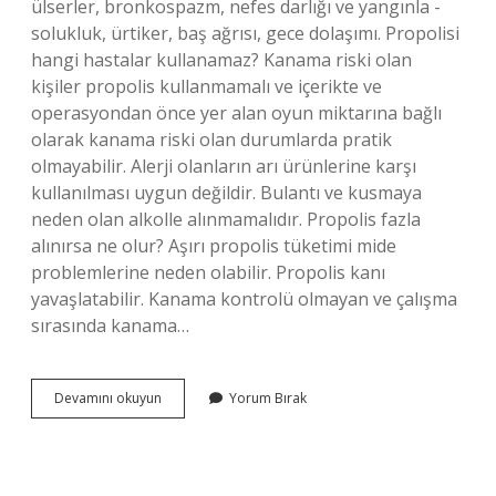
ülserler, bronkospazm, nefes darlığı ve yangınla -
solukluk, ürtiker, baş ağrısı, gece dolaşımı. Propolisi
hangi hastalar kullanamaz? Kanama riski olan
kişiler propolis kullanmamalı ve içerikte ve
operasyondan önce yer alan oyun miktarına bağlı
olarak kanama riski olan durumlarda pratik
olmayabilir. Alerji olanların arı ürünlerine karşı
kullanılması uygun değildir. Bulantı ve kusmaya
neden olan alkolle alınmamalıdır. Propolis fazla
alınırsa ne olur? Aşırı propolis tüketimi mide
problemlerine neden olabilir. Propolis kanı
yavaşlatabilir. Kanama kontrolü olmayan ve çalışma
sırasında kanama…
Propolisin
Devamını okuyun
Yorum Bırak
Yan
Etkisi
Var
Mı