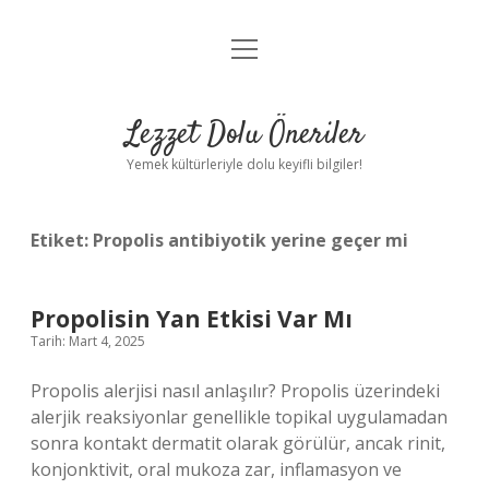
menüyü
Anasayfa
aç
Gizlilik Politikası
Lezzet Dolu Öneriler
Yasal Uyarı
Yemek kültürleriyle dolu keyifli bilgiler!
Hakkımızda
Etiket:
Propolis antibiyotik yerine geçer mi
Propolisin Yan Etkisi Var Mı
Tarih: Mart 4, 2025
Propolis alerjisi nasıl anlaşılır? Propolis üzerindeki
alerjik reaksiyonlar genellikle topikal uygulamadan
sonra kontakt dermatit olarak görülür, ancak rinit,
konjonktivit, oral mukoza zar, inflamasyon ve