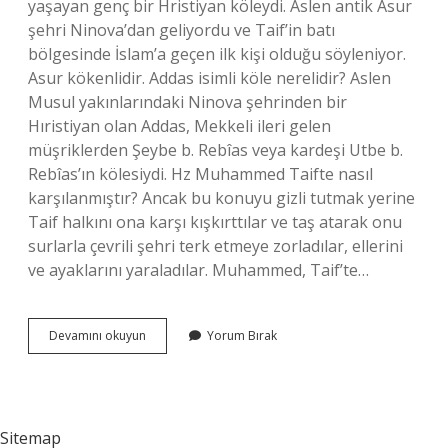
yaşayan genç bir Hristiyan köleydi. Aslen antik Asur
şehri Ninova’dan geliyordu ve Taif’in batı
bölgesinde İslam’a geçen ilk kişi olduğu söyleniyor.
Asur kökenlidir. Addas isimli köle nerelidir? Aslen
Musul yakınlarındaki Ninova şehrinden bir
Hıristiyan olan Addas, Mekkeli ileri gelen
müşriklerden Şeybe b. Rebîas veya kardeşi Utbe b.
Rebîas’ın kölesiydi. Hz Muhammed Taifte nasıl
karşılanmıştır? Ancak bu konuyu gizli tutmak yerine
Taif halkını ona karşı kışkırttılar ve taş atarak onu
surlarla çevrili şehri terk etmeye zorladılar, ellerini
ve ayaklarını yaraladılar. Muhammed, Taif’te…
Addas
Devamını okuyun
Yorum Bırak
Ne
Demek
Sitemap