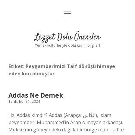
menüyü
Anasayfa
aç
Gizlilik Politikası
Lezzet Dolu Öneriler
Yasal Uyarı
Yemek kültürleriyle dolu keyifli bilgiler!
Hakkımızda
Etiket:
Peygamberimizi Taif dönüşü himaye
eden kim olmuştur
Addas Ne Demek
Tarih: Ekim 1, 2024
Hz. Addas kimdir? Addas (Arapça: عَدَّاس), İslam
peygamberi Muhammed’in Arap olmayan arkadaşı.
Mekke’nin güneyindeki dağlık bir bölge olan Taif’te