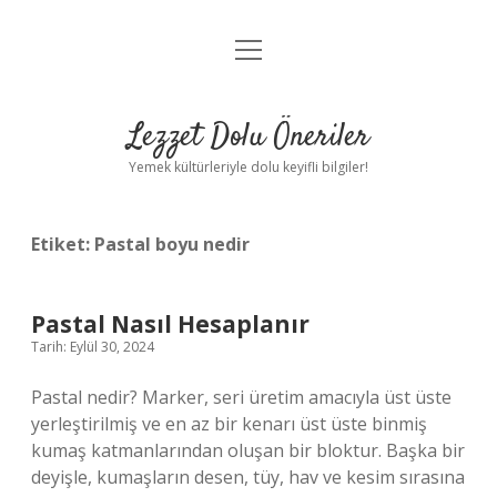
menüyü
Anasayfa
aç
Gizlilik Politikası
Lezzet Dolu Öneriler
Yasal Uyarı
Yemek kültürleriyle dolu keyifli bilgiler!
Hakkımızda
Etiket:
Pastal boyu nedir
Pastal Nasıl Hesaplanır
Tarih: Eylül 30, 2024
Pastal nedir? Marker, seri üretim amacıyla üst üste
yerleştirilmiş ve en az bir kenarı üst üste binmiş
kumaş katmanlarından oluşan bir bloktur. Başka bir
deyişle, kumaşların desen, tüy, hav ve kesim sırasına