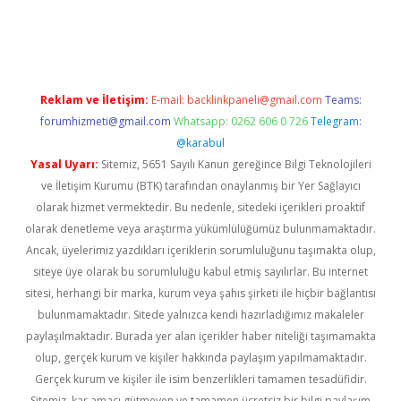
lbet yeni giriş
Betexper giriş adresi güncellendi
betexper.xyz
m
Reklam ve İletişim:
E-mail:
backlinkpaneli@gmail.com
Teams:
forumhizmeti@gmail.com
Whatsapp: 0262 606 0 726
Telegram:
@karabul
Yasal Uyarı:
Sitemiz, 5651 Sayılı Kanun gereğince Bilgi Teknolojileri
ve İletişim Kurumu (BTK) tarafından onaylanmış bir Yer Sağlayıcı
olarak hizmet vermektedir. Bu nedenle, sitedeki içerikleri proaktif
olarak denetleme veya araştırma yükümlülüğümüz bulunmamaktadır.
Ancak, üyelerimiz yazdıkları içeriklerin sorumluluğunu taşımakta olup,
siteye üye olarak bu sorumluluğu kabul etmiş sayılırlar. Bu internet
sitesi, herhangi bir marka, kurum veya şahıs şirketi ile hiçbir bağlantısı
bulunmamaktadır. Sitede yalnızca kendi hazırladığımız makaleler
paylaşılmaktadır. Burada yer alan içerikler haber niteliği taşımamakta
olup, gerçek kurum ve kişiler hakkında paylaşım yapılmamaktadır.
Gerçek kurum ve kişiler ile isim benzerlikleri tamamen tesadüfidir.
Sitemiz, kar amacı gütmeyen ve tamamen ücretsiz bir bilgi paylaşım