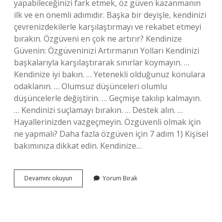
yapabileceğinizi fark etmek, öz güven kazanmanın
ilk ve en önemli adımıdır. Başka bir deyişle, kendinizi
çevrenizdekilerle karşılaştırmayı ve rekabet etmeyi
bırakın. Özgüveni en çok ne artırır? Kendinize
Güvenin: Özgüveninizi Artırmanın Yolları Kendinizi
başkalarıyla karşılaştırarak sınırlar koymayın. …
Kendinize iyi bakın. … Yetenekli olduğunuz konulara
odaklanın. … Olumsuz düşünceleri olumlu
düşüncelerle değiştirin. … Geçmişe takılıp kalmayın.
… Kendinizi suçlamayı bırakın. … Destek alın. …
Hayallerinizden vazgeçmeyin. Özgüvenli olmak için
ne yapmalı? Daha fazla özgüven için 7 adım 1) Kişisel
bakımınıza dikkat edin. Kendinize…
İNsanın
Devamını okuyun
Yorum Bırak
Kendine
Özgüveni
Nasıl
Olur