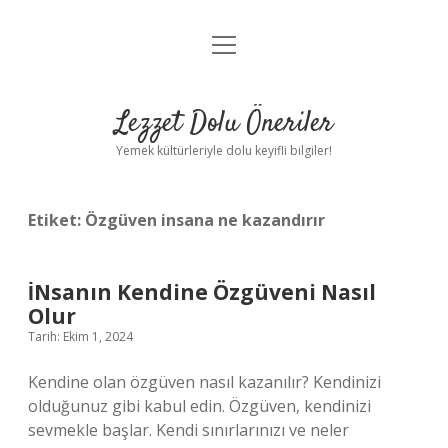
menüyü
Anasayfa
aç
Gizlilik Politikası
Lezzet Dolu Öneriler
Yasal Uyarı
Yemek kültürleriyle dolu keyifli bilgiler!
Hakkımızda
Etiket:
Özgüven insana ne kazandırır
İNsanın Kendine Özgüveni Nasıl
Olur
Tarih: Ekim 1, 2024
Kendine olan özgüven nasıl kazanılır? Kendinizi
olduğunuz gibi kabul edin. Özgüven, kendinizi
sevmekle başlar. Kendi sınırlarınızı ve neler