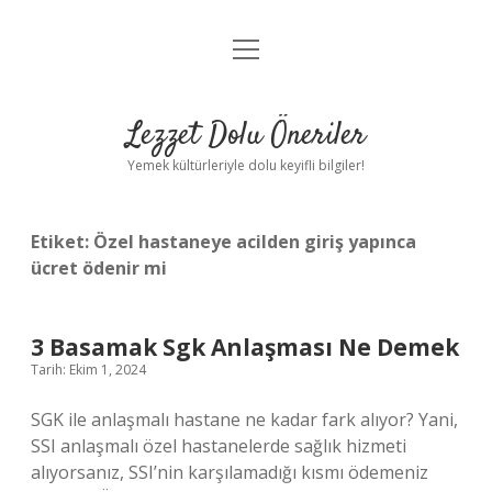
menüyü
Anasayfa
aç
Gizlilik Politikası
Lezzet Dolu Öneriler
Yasal Uyarı
Yemek kültürleriyle dolu keyifli bilgiler!
Hakkımızda
Etiket:
Özel hastaneye acilden giriş yapınca
ücret ödenir mi
3 Basamak Sgk Anlaşması Ne Demek
Tarih: Ekim 1, 2024
SGK ile anlaşmalı hastane ne kadar fark alıyor? Yani,
SSI anlaşmalı özel hastanelerde sağlık hizmeti
alıyorsanız, SSI’nin karşılamadığı kısmı ödemeniz