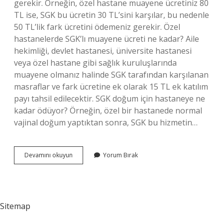
gerekir. Örneğin, özel hastane muayene ücretiniz 80
TL ise, SGK bu ücretin 30 TL’sini karşılar, bu nedenle
50 TL’lik fark ücretini ödemeniz gerekir. Özel
hastanelerde SGK’lı muayene ücreti ne kadar? Aile
hekimliği, devlet hastanesi, üniversite hastanesi
veya özel hastane gibi sağlık kuruluşlarında
muayene olmanız halinde SGK tarafından karşılanan
masraflar ve fark ücretine ek olarak 15 TL ek katılım
payı tahsil edilecektir. SGK doğum için hastaneye ne
kadar ödüyor? Örneğin, özel bir hastanede normal
vajinal doğum yaptıktan sonra, SGK bu hizmetin…
3
Devamını okuyun
Yorum Bırak
Basamak
Sgk
Anlaşması
Ne
Demek
Sitemap