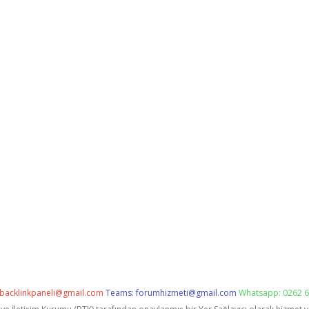
backlinkpaneli@gmail.com
Teams:
forumhizmeti@gmail.com
Whatsapp: 0262 6