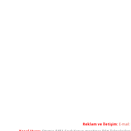
Reklam ve İletişim:
E-mail: