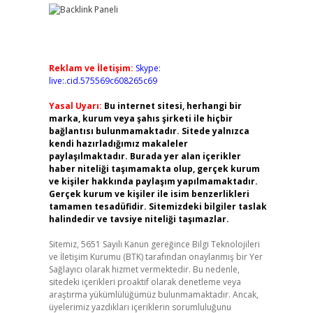
Reklam ve İletişim:
Skype:
live:.cid.575569c608265c69
Yasal Uyarı:
Bu internet sitesi, herhangi bir
marka, kurum veya şahıs şirketi ile hiçbir
bağlantısı bulunmamaktadır. Sitede yalnızca
kendi hazırladığımız makaleler
paylaşılmaktadır. Burada yer alan içerikler
haber niteliği taşımamakta olup, gerçek kurum
ve kişiler hakkında paylaşım yapılmamaktadır.
Gerçek kurum ve kişiler ile isim benzerlikleri
tamamen tesadüfidir. Sitemizdeki bilgiler taslak
halindedir ve tavsiye niteliği taşımazlar.
Sitemiz, 5651 Sayılı Kanun gereğince Bilgi Teknolojileri
ve İletişim Kurumu (BTK) tarafından onaylanmış bir Yer
Sağlayıcı olarak hizmet vermektedir. Bu nedenle,
sitedeki içerikleri proaktif olarak denetleme veya
araştırma yükümlülüğümüz bulunmamaktadır. Ancak,
üyelerimiz yazdıkları içeriklerin sorumluluğunu