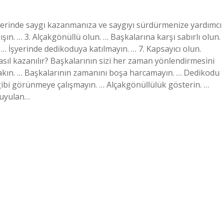
iş yerinde saygı kazanmanıza ve saygıyı sürdürmenize yardımcı
n. … 3. Alçakgönüllü olun. … Başkalarına karşı sabırlı olun.
 … İşyerinde dedikoduya katılmayın. … 7. Kapsayıcı olun.
asıl kazanılır? Başkalarının sizi her zaman yönlendirmesini
ırakın. … Başkalarının zamanını boşa harcamayın. … Dedikodu
 gibi görünmeye çalışmayın. … Alçakgönüllülük gösterin. …
duyulan…