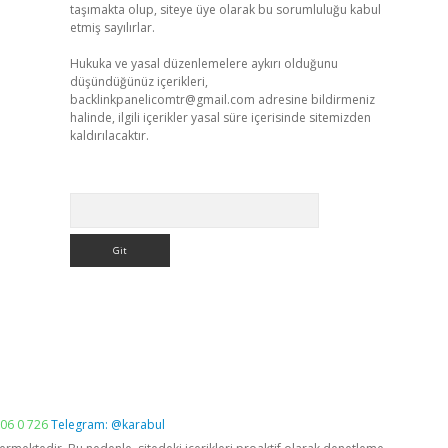
taşımakta olup, siteye üye olarak bu sorumluluğu kabul
etmiş sayılırlar.
Hukuka ve yasal düzenlemelere aykırı olduğunu
düşündüğünüz içerikleri,
backlinkpanelicomtr@gmail.com
adresine bildirmeniz
halinde, ilgili içerikler yasal süre içerisinde sitemizden
kaldırılacaktır.
Arama
06 0 726
Telegram: @karabul