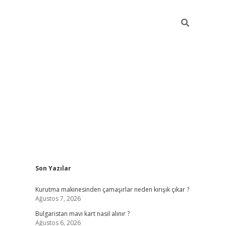
Sidebar
Son Yazılar
betci
vdcasino mobil giriş
ilbet casino
ilbet yeni
Kurutma makinesinden çamaşırlar neden kırışık çıkar ?
Ağustos 7, 2026
Bulgaristan mavi kart nasıl alınır ?
Ağustos 6, 2026