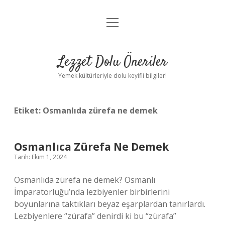
menüyü
Anasayfa
aç
Gizlilik Politikası
Lezzet Dolu Öneriler
Yasal Uyarı
Yemek kültürleriyle dolu keyifli bilgiler!
Hakkımızda
Etiket:
Osmanlıda zürefa ne demek
Osmanlıca Zürefa Ne Demek
Tarih: Ekim 1, 2024
Osmanlıda zürefa ne demek? Osmanlı
İmparatorluğu’nda lezbiyenler birbirlerini
boyunlarına taktıkları beyaz eşarplardan tanırlardı.
Lezbiyenlere “zürafa” denirdi ki bu “zürafa”