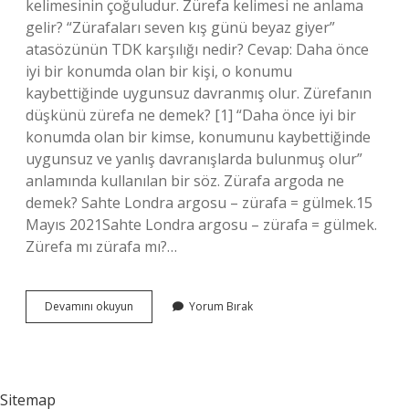
kelimesinin çoğuludur. Zürefa kelimesi ne anlama
gelir? “Zürafaları seven kış günü beyaz giyer”
atasözünün TDK karşılığı nedir? Cevap: Daha önce
iyi bir konumda olan bir kişi, o konumu
kaybettiğinde uygunsuz davranmış olur. Zürefanın
düşkünü zürefa ne demek? [1] “Daha önce iyi bir
konumda olan bir kimse, konumunu kaybettiğinde
uygunsuz ve yanlış davranışlarda bulunmuş olur”
anlamında kullanılan bir söz. Zürafa argoda ne
demek? Sahte Londra argosu – zürafa = gülmek.15
Mayıs 2021Sahte Londra argosu – zürafa = gülmek.
Zürefa mı zürafa mı?…
Osmanlıca
Devamını okuyun
Yorum Bırak
Zürefa
Ne
Demek
Sitemap