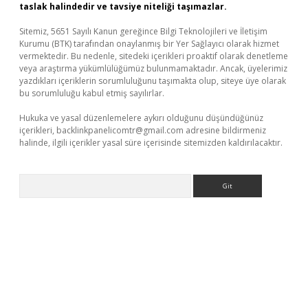
taslak halindedir ve tavsiye niteliği taşımazlar.
Sitemiz, 5651 Sayılı Kanun gereğince Bilgi Teknolojileri ve İletişim
Kurumu (BTK) tarafından onaylanmış bir Yer Sağlayıcı olarak hizmet
vermektedir. Bu nedenle, sitedeki içerikleri proaktif olarak denetleme
veya araştırma yükümlülüğümüz bulunmamaktadır. Ancak, üyelerimiz
yazdıkları içeriklerin sorumluluğunu taşımakta olup, siteye üye olarak
bu sorumluluğu kabul etmiş sayılırlar.
Hukuka ve yasal düzenlemelere aykırı olduğunu düşündüğünüz
içerikleri,
backlinkpanelicomtr@gmail.com
adresine bildirmeniz
halinde, ilgili içerikler yasal süre içerisinde sitemizden kaldırılacaktır.
Arama
 casino
ilbet yeni giriş
Betexper giriş adresi güncellendi
betexp