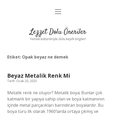
menüyü
Anasayfa
aç
Gizlilik Politikası
Lezzet Dolu Öneriler
Yasal Uyarı
Yemek kültürleriyle dolu keyifli bilgiler!
Hakkımızda
Etiket:
Opak beyaz ne demek
Beyaz Metalik Renk Mi
Tarih: Ocak 20, 2025
Metalik renk ne oluyor? Metalik boya; Bunlar çok
katmanlı bir yapıya sahip olan ve boya katmanının
içinde metal parçacıkları barındıran boyalardır. Bu
boya türü ilk olarak 1960’larda ortaya çıkmış ve