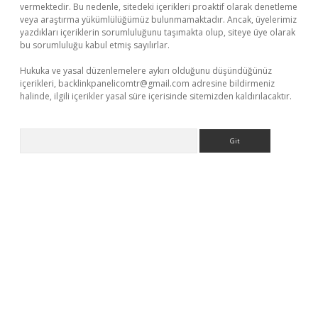
vermektedir. Bu nedenle, sitedeki içerikleri proaktif olarak denetleme
veya araştırma yükümlülüğümüz bulunmamaktadır. Ancak, üyelerimiz
yazdıkları içeriklerin sorumluluğunu taşımakta olup, siteye üye olarak
bu sorumluluğu kabul etmiş sayılırlar.
Hukuka ve yasal düzenlemelere aykırı olduğunu düşündüğünüz
içerikleri,
backlinkpanelicomtr@gmail.com
adresine bildirmeniz
halinde, ilgili içerikler yasal süre içerisinde sitemizden kaldırılacaktır.
Arama
bet yeni giriş
Betexper giriş adresi güncellendi
betexper.xyz
m 