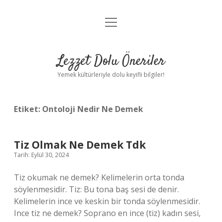
menüyü
Anasayfa
aç
Gizlilik Politikası
Lezzet Dolu Öneriler
Yasal Uyarı
Yemek kültürleriyle dolu keyifli bilgiler!
Hakkımızda
Etiket:
Ontoloji Nedir Ne Demek
Tiz Olmak Ne Demek Tdk
Tarih: Eylül 30, 2024
Tiz okumak ne demek? Kelimelerin orta tonda
söylenmesidir. Tiz: Bu tona baş sesi de denir.
Kelimelerin ince ve keskin bir tonda söylenmesidir.
Ince tiz ne demek? Soprano en ince (tiz) kadın sesi,