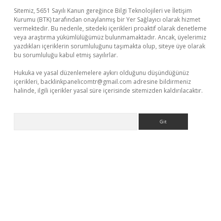
Sitemiz, 5651 Sayılı Kanun gereğince Bilgi Teknolojileri ve İletişim
Kurumu (BTK) tarafından onaylanmış bir Yer Sağlayıcı olarak hizmet
vermektedir. Bu nedenle, sitedeki içerikleri proaktif olarak denetleme
veya araştırma yükümlülüğümüz bulunmamaktadır. Ancak, üyelerimiz
yazdıkları içeriklerin sorumluluğunu taşımakta olup, siteye üye olarak
bu sorumluluğu kabul etmiş sayılırlar.
Hukuka ve yasal düzenlemelere aykırı olduğunu düşündüğünüz
içerikleri,
backlinkpanelicomtr@gmail.com
adresine bildirmeniz
halinde, ilgili içerikler yasal süre içerisinde sitemizden kaldırılacaktır.
Arama
bet yeni giriş
Betexper giriş adresi güncellendi
betexper.xyz
m