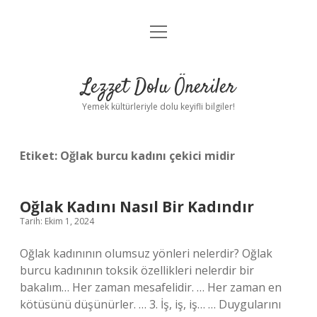
menüyü
Anasayfa
aç
Gizlilik Politikası
Lezzet Dolu Öneriler
Yasal Uyarı
Yemek kültürleriyle dolu keyifli bilgiler!
Hakkımızda
Etiket:
Oğlak burcu kadını çekici midir
Oğlak Kadını Nasıl Bir Kadındır
Tarih: Ekim 1, 2024
Oğlak kadınının olumsuz yönleri nelerdir? Oğlak
burcu kadınının toksik özellikleri nelerdir bir
bakalım… Her zaman mesafelidir. … Her zaman en
kötüsünü düşünürler. … 3. İş, iş, iş… … Duygularını