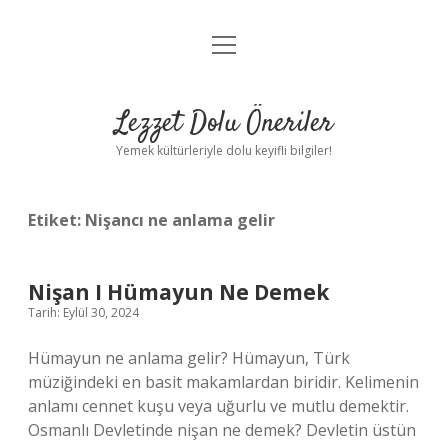
menüyü
Anasayfa
aç
Gizlilik Politikası
Lezzet Dolu Öneriler
Yasal Uyarı
Yemek kültürleriyle dolu keyifli bilgiler!
Hakkımızda
Etiket:
Nişancı ne anlama gelir
Nişan I Hümayun Ne Demek
Tarih: Eylül 30, 2024
Hümayun ne anlama gelir? Hümayun, Türk
müziğindeki en basit makamlardan biridir. Kelimenin
anlamı cennet kuşu veya uğurlu ve mutlu demektir.
Osmanlı Devletinde nişan ne demek? Devletin üstün