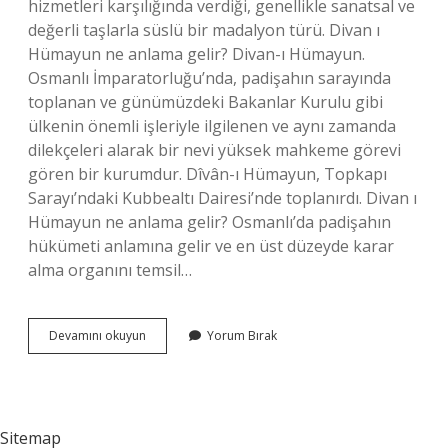
hizmetleri karşılığında verdiği, genellikle sanatsal ve
değerli taşlarla süslü bir madalyon türü. Divan ı
Hümayun ne anlama gelir? Divan-ı Hümayun.
Osmanlı İmparatorluğu’nda, padişahın sarayında
toplanan ve günümüzdeki Bakanlar Kurulu gibi
ülkenin önemli işleriyle ilgilenen ve aynı zamanda
dilekçeleri alarak bir nevi yüksek mahkeme görevi
gören bir kurumdur. Dîvân-ı Hümayun, Topkapı
Sarayı’ndaki Kubbealtı Dairesi’nde toplanırdı. Divan ı
Hümayun ne anlama gelir? Osmanlı’da padişahın
hükümeti anlamına gelir ve en üst düzeyde karar
alma organını temsil…
Nişan
Devamını okuyun
Yorum Bırak
I
Hümayun
Ne
Demek
Sitemap