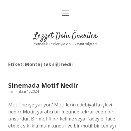
menüyü
Anasayfa
aç
Gizlilik Politikası
Lezzet Dolu Öneriler
Yasal Uyarı
Yemek kültürleriyle dolu keyifli bilgiler!
Hakkımızda
Etiket:
Montaj tekniği nedir
Sinemada Motif Nedir
Tarih: Ekim 1, 2024
Motif ne işe yarıyor? Motiflerin edebiyatta işlevi
nedir? Motif, yaratıcı bir metinde tekrar eden bir
unsurdur. Bir motifi bir kelime veya ifadeyle ifade
etmek sıklıkla mümkündür ve bir motif bir temayı