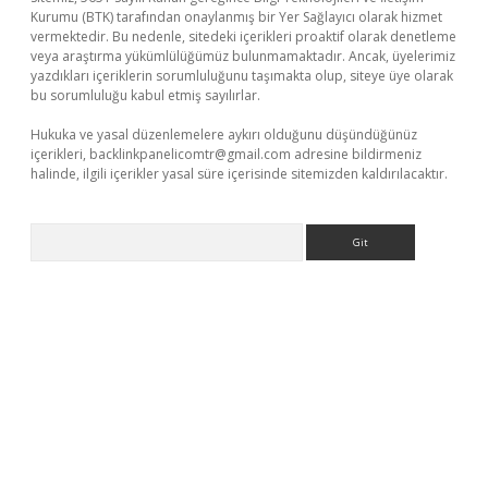
Kurumu (BTK) tarafından onaylanmış bir Yer Sağlayıcı olarak hizmet
vermektedir. Bu nedenle, sitedeki içerikleri proaktif olarak denetleme
veya araştırma yükümlülüğümüz bulunmamaktadır. Ancak, üyelerimiz
yazdıkları içeriklerin sorumluluğunu taşımakta olup, siteye üye olarak
bu sorumluluğu kabul etmiş sayılırlar.
Hukuka ve yasal düzenlemelere aykırı olduğunu düşündüğünüz
içerikleri,
backlinkpanelicomtr@gmail.com
adresine bildirmeniz
halinde, ilgili içerikler yasal süre içerisinde sitemizden kaldırılacaktır.
Arama
lbet yeni giriş
Betexper giriş adresi güncellendi
betexper.xyz
m