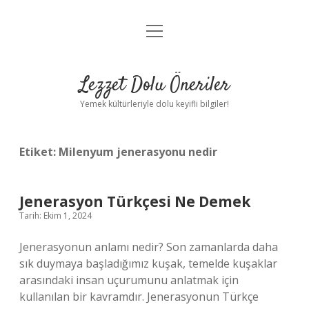
menüyü
Anasayfa
aç
Gizlilik Politikası
Lezzet Dolu Öneriler
Yasal Uyarı
Yemek kültürleriyle dolu keyifli bilgiler!
Hakkımızda
Etiket:
Milenyum jenerasyonu nedir
Jenerasyon Türkçesi Ne Demek
Tarih: Ekim 1, 2024
Jenerasyonun anlamı nedir? Son zamanlarda daha
sık duymaya başladığımız kuşak, temelde kuşaklar
arasındaki insan uçurumunu anlatmak için
kullanılan bir kavramdır. Jenerasyonun Türkçe