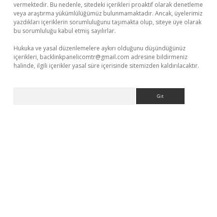
vermektedir. Bu nedenle, sitedeki içerikleri proaktif olarak denetleme
veya araştırma yükümlülüğümüz bulunmamaktadır. Ancak, üyelerimiz
yazdıkları içeriklerin sorumluluğunu taşımakta olup, siteye üye olarak
bu sorumluluğu kabul etmiş sayılırlar.
Hukuka ve yasal düzenlemelere aykırı olduğunu düşündüğünüz
içerikleri,
backlinkpanelicomtr@gmail.com
adresine bildirmeniz
halinde, ilgili içerikler yasal süre içerisinde sitemizden kaldırılacaktır.
Arama
bet yeni giriş
Betexper giriş adresi güncellendi
betexper.xyz
m 