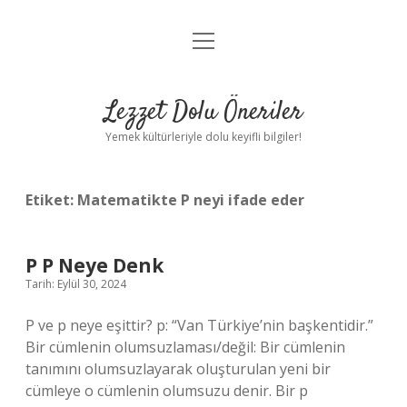
menüyü
Anasayfa
aç
Gizlilik Politikası
Lezzet Dolu Öneriler
Yasal Uyarı
Yemek kültürleriyle dolu keyifli bilgiler!
Hakkımızda
Etiket:
Matematikte P neyi ifade eder
P P Neye Denk
Tarih: Eylül 30, 2024
P ve p neye eşittir? p: “Van Türkiye’nin başkentidir.”
Bir cümlenin olumsuzlaması/değil: Bir cümlenin
tanımını olumsuzlayarak oluşturulan yeni bir
cümleye o cümlenin olumsuzu denir. Bir p