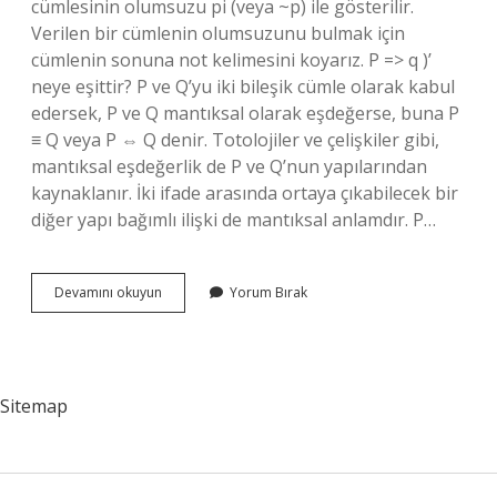
cümlesinin olumsuzu pi (veya ~p) ile gösterilir.
Verilen bir cümlenin olumsuzunu bulmak için
cümlenin sonuna not kelimesini koyarız. P => q )’
neye eşittir? P ve Q’yu iki bileşik cümle olarak kabul
edersek, P ve Q mantıksal olarak eşdeğerse, buna P
≡ Q veya P ⇔ Q denir. Totolojiler ve çelişkiler gibi,
mantıksal eşdeğerlik de P ve Q’nun yapılarından
kaynaklanır. İki ifade arasında ortaya çıkabilecek bir
diğer yapı bağımlı ilişki de mantıksal anlamdır. P…
P
Devamını okuyun
Yorum Bırak
P
Neye
Denk
Sitemap