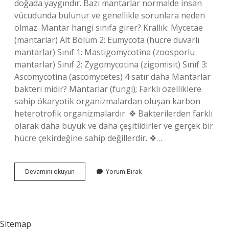
doğada yaygındır. Bazı mantarlar normalde insan
vücudunda bulunur ve genellikle sorunlara neden
olmaz. Mantar hangi sınıfa girer? Krallık: Mycetae
(mantarlar) Alt Bölüm 2: Eumycota (hücre duvarlı
mantarlar) Sınıf 1: Mastigomycotina (zoosporlu
mantarlar) Sınıf 2: Zygomycotina (zigomisit) Sınıf 3:
Ascomycotina (ascomycetes) 4 satır daha Mantarlar
bakteri midir? Mantarlar (fungi); Farklı özelliklere
sahip ökaryotik organizmalardan oluşan karbon
heterotrofik organizmalardır. ❖ Bakterilerden farklı
olarak daha büyük ve daha çeşitlidirler ve gerçek bir
hücre çekirdeğine sahip değillerdir. ❖…
Mantar
Devamını okuyun
Yorum Bırak
Bir
Bakteri
Midir
Sitemap