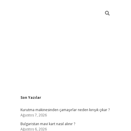
Sidebar
Son Yazılar
betci
vdcasino mobil giriş
ilbet casino
ilbet yeni
Kurutma makinesinden çamaşırlar neden kırışık çıkar ?
Ağustos 7, 2026
Bulgaristan mavi kart nasıl alınır ?
Ağustos 6, 2026