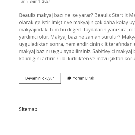
Tarih: Ekim 1, 2024
Beaulis makyaj bazı ne işe yarar? Beaulis Start It Ma
olarak geliştirilmiştir ve makyajın çok daha kolay u
makyajındaki tüm bu değerli faydaların yanı sıra, 
yardımcı olur. Makyaj bazı ne zaman sürülür? Makya
uyguladıktan sonra, nemlendiricinin cilt tarafında
makyaj bazını uygulayabilirsiniz. Sabitleyici makyaj
kalıcılığını artırır. Cildi kirlilikten ve mavi ışıkta
Beaulis
Devamını okuyun
Yorum Bırak
Minimize
It
Makyaj
Bazı
Ne
Sitemap
Işe
Yarar