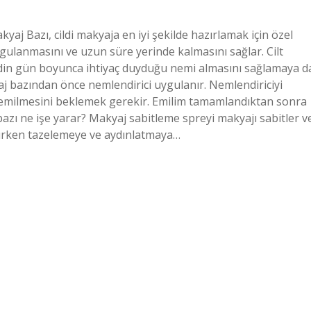
kyaj Bazı, cildi makyaja en iyi şekilde hazırlamak için özel
ygulanmasını ve uzun süre yerinde kalmasını sağlar. Cilt
cildin gün boyunca ihtiyaç duyduğu nemi almasını sağlamaya d
j bazından önce nemlendirici uygulanır. Nemlendiriciyi
n emilmesini beklemek gerekir. Emilim tamamlandıktan sonra
 bazı ne işe yarar? Makyaj sabitleme spreyi makyajı sabitler v
n korurken tazelemeye ve aydınlatmaya…