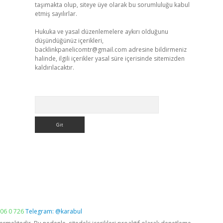
taşımakta olup, siteye üye olarak bu sorumluluğu kabul
etmiş sayılırlar.
Hukuka ve yasal düzenlemelere aykırı olduğunu
düşündüğünüz içerikleri,
backlinkpanelicomtr@gmail.com
adresine bildirmeniz
halinde, ilgili içerikler yasal süre içerisinde sitemizden
kaldırılacaktır.
Arama
06 0 726
Telegram: @karabul